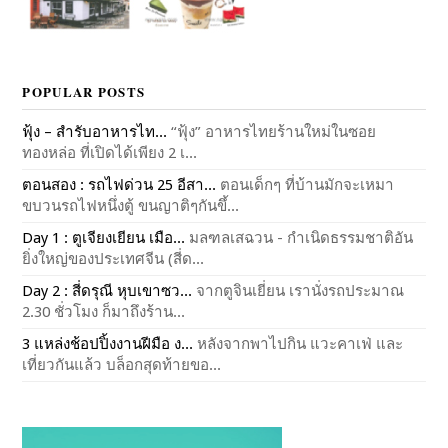
POPULAR POSTS
ฟุ้ง – สำรับอาหารไท...
“ฟุ้ง” อาหารไทยร้านใหม่ในซอย
ทองหล่อ ที่เปิดได้เพียง 2 เ...
ตอนสอง : รถไฟด่วน 25 อีสา...
ตอนเด็กๆ ที่บ้านมักจะเหมา
ขบวนรถไฟหนึ่งตู้ ขนญาติๆกันขึ้...
Day 1 : ตูเจียงเยียน เมือ...
มลฑลเสฉวน - กำเนิดธรรมชาติอัน
ยิ่งใหญ่ของประเทศจีน (สี่ด...
Day 2 : สี่ดรุณี หุบเขาซว...
จากตูจินเยี่ยน เรานั่งรถประมาณ
2.30 ชั่วโมง ก็มาถึงร้าน...
3 แหล่งช้อปปิ้งงานฝีมือ ง...
หลังจากพาไปกิน แวะคาเฟ่ และ
เที่ยวกันแล้ว บล็อกสุดท้ายขอ...