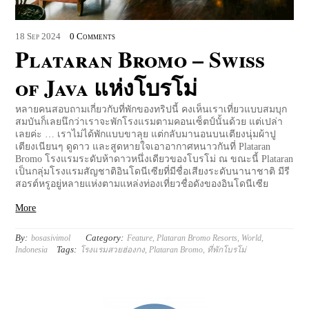
18
Sep
2024
0 Comments
Plataran Bromo – Swiss
of Java แห่งโบรโม่
หลายคนสอบถามเกี่ยวกับที่พักของทริปนี้ คงเห็นเราเที่ยวแบบสมบุก
สมบันก็เลยนึกว่าเราจะพักโรงแรมตามคอนเซ็ตป์นั้นด้วย แต่เปล่า
เลยค่ะ … เราไม่ได้พักแบบขาลุย แต่กลับมานอนบนเตียงนุ่มผ้าปู
เตียงเนียนๆ ดูดาว และสูดหายใจเอาอากาศหนาวกันที่ Plataran
Bromo โรงแรมระดับห้าดาวหนึ่งเดียวของโบรโม่ ณ ขณะนี้ Plataran
เป็นกลุ่มโรงแรมสัญชาติอินโดนีเซียที่มีชื่อเสียงระดับนานาชาติ มีรี
สอรต์หรูอยู่หลายแห่งตามแหล่งท่องเที่ยวชื่อดังของอินโดนีเซีย
More
By:
Category:
bosasivimol
Feature
,
Plataran Bromo Resorts
,
World
,
Tags:
Indonesia
โรงแรมสวยฮ่องกง
,
Plataran Bromo
,
ที่พักโบรโม่