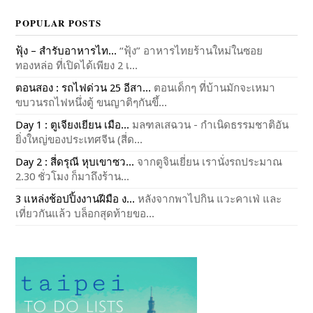
POPULAR POSTS
ฟุ้ง – สำรับอาหารไท...
“ฟุ้ง” อาหารไทยร้านใหม่ในซอย
ทองหล่อ ที่เปิดได้เพียง 2 เ...
ตอนสอง : รถไฟด่วน 25 อีสา...
ตอนเด็กๆ ที่บ้านมักจะเหมา
ขบวนรถไฟหนึ่งตู้ ขนญาติๆกันขึ้...
Day 1 : ตูเจียงเยียน เมือ...
มลฑลเสฉวน - กำเนิดธรรมชาติอัน
ยิ่งใหญ่ของประเทศจีน (สี่ด...
Day 2 : สี่ดรุณี หุบเขาซว...
จากตูจินเยี่ยน เรานั่งรถประมาณ
2.30 ชั่วโมง ก็มาถึงร้าน...
3 แหล่งช้อปปิ้งงานฝีมือ ง...
หลังจากพาไปกิน แวะคาเฟ่ และ
เที่ยวกันแล้ว บล็อกสุดท้ายขอ...