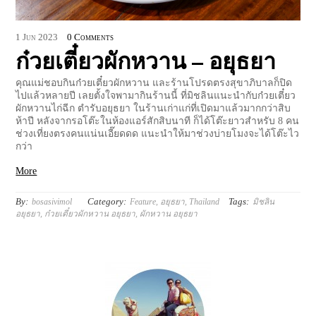
1
Jun
2023
0 Comments
ก๋วยเตี๋ยวผักหวาน – อยุธยา
คุณแม่ชอบกินก๋วยเตี๋ยวผักหวาน และร้านโปรดตรงสุขาภิบาลก็ปิด
ไปแล้วหลายปี เลยตั้งใจพามากินร้านนี้ ที่มิชลินแนะนำกับก๋วยเตี๋ยว
ผักหวานไก่ฉีก ตำรับอยุธยา ในร้านเก่าแก่ที่เปิดมาแล้วมากกว่าสิบ
ห้าปี หลังจากรอโต๊ะในห้องแอร์สักสิบนาที ก็ได้โต๊ะยาวสำหรับ 8 คน
ช่วงเที่ยงตรงคนแน่นเอี๊ยดดด แนะนำให้มาช่วงบ่ายโมงจะได้โต๊ะไว
กว่า
More
By:
Category:
Tags:
bosasivimol
Feature
,
อยุธยา
,
Thailand
มิชลิน
อยุธยา
,
ก๋วยเตี๋ยวผักหวาน อยุธยา
,
ผักหวาน อยุธยา