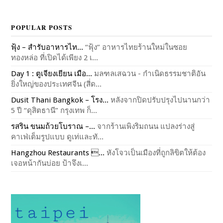
POPULAR POSTS
ฟุ้ง – สำรับอาหารไท...
“ฟุ้ง” อาหารไทยร้านใหม่ในซอย
ทองหล่อ ที่เปิดได้เพียง 2 เ...
Day 1 : ตูเจียงเยียน เมือ...
มลฑลเสฉวน - กำเนิดธรรมชาติอัน
ยิ่งใหญ่ของประเทศจีน (สี่ด...
Dusit Thani Bangkok – โรง...
หลังจากปิดปรับปรุงไปนานกว่า
5 ปี “ดุสิตธานี” กรุงเทพ ก็...
รสริน ขนมถ้วยโบราณ –...
จากร้านเพิงริมถนน แปลงร่างสู่
คาเฟ่เต็มรูปแบบ ดูเท่และทั...
Hangzhou Restaurants ...
หังโจวเป็นเมืองที่ถูกลิขิตให้ต้อง
เจอหน้ากันบ่อย ป้าจึงเ...