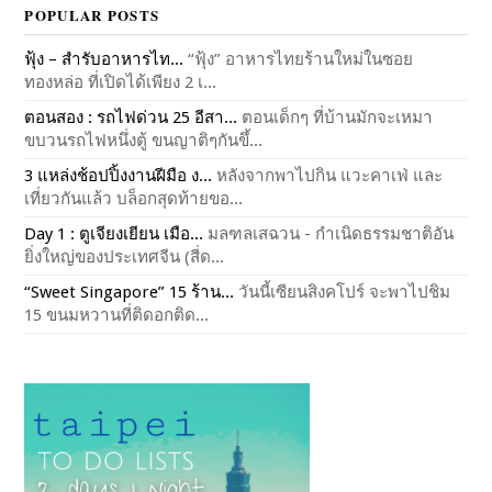
POPULAR POSTS
ฟุ้ง – สำรับอาหารไท...
“ฟุ้ง” อาหารไทยร้านใหม่ในซอย
ทองหล่อ ที่เปิดได้เพียง 2 เ...
ตอนสอง : รถไฟด่วน 25 อีสา...
ตอนเด็กๆ ที่บ้านมักจะเหมา
ขบวนรถไฟหนึ่งตู้ ขนญาติๆกันขึ้...
3 แหล่งช้อปปิ้งงานฝีมือ ง...
หลังจากพาไปกิน แวะคาเฟ่ และ
เที่ยวกันแล้ว บล็อกสุดท้ายขอ...
Day 1 : ตูเจียงเยียน เมือ...
มลฑลเสฉวน - กำเนิดธรรมชาติอัน
ยิ่งใหญ่ของประเทศจีน (สี่ด...
“Sweet Singapore” 15 ร้าน...
วันนี้เซียนสิงคโปร์ จะพาไปชิม
15 ขนมหวานที่ติดอกติด...