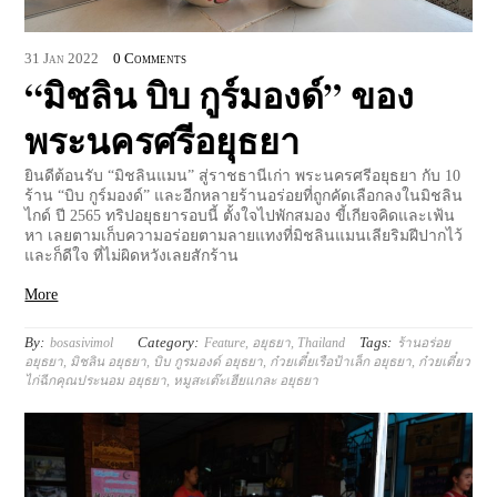
31
Jan
2022
0 Comments
“มิชลิน บิบ กูร์มองด์” ของ
พระนครศรีอยุธยา
ยินดีต้อนรับ “มิชลินแมน” สู่ราชธานีเก่า พระนครศรีอยุธยา กับ 10
ร้าน “บิบ กูร์มองด์” และอีกหลายร้านอร่อยที่ถูกคัดเลือกลงในมิชลิน
ไกด์ ปี 2565 ทริปอยุธยารอบนี้ ตั้งใจไปพักสมอง ขี้เกียจคิดและเฟ้น
หา เลยตามเก็บความอร่อยตามลายแทงที่มิชลินแมนเลียริมฝีปากไว้
และก็ดีใจ ที่ไม่ผิดหวังเลยสักร้าน
More
By:
Category:
Tags:
bosasivimol
Feature
,
อยุธยา
,
Thailand
ร้านอร่อย
อยุธยา
,
มิชลิน อยุธยา
,
บิบ กูรมองด์ อยุธยา
,
ก๋วยเตี๋ยเรือป้าเล็ก อยุธยา
,
ก๋วยเตี๋ยว
ไก่ฉีกคุณประนอม อยุธยา
,
หมูสะเต๊ะเฮียแกละ อยุธยา