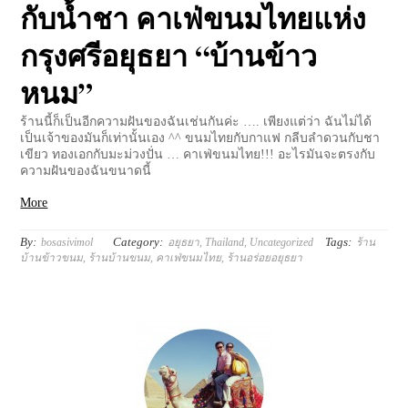
กับน้ำชา คาเฟ่ขนมไทยแห่ง
กรุงศรีอยุธยา “บ้านข้าว
หนม”
ร้านนี้ก็เป็นอีกความฝันของฉันเช่นกันค่ะ …. เพียงแต่ว่า ฉันไม่ได้
เป็นเจ้าของมันก็เท่านั้นเอง ^^ ขนมไทยกับกาแฟ กลีบลำดวนกับชา
เขียว ทองเอกกับมะม่วงปั่น … คาเฟ่ขนมไทย!!! อะไรมันจะตรงกับ
ความฝันของฉันขนาดนี้
More
By:
Category:
Tags:
bosasivimol
อยุธยา
,
Thailand
,
Uncategorized
ร้าน
บ้านข้าวขนม
,
ร้านบ้านขนม
,
คาเฟ่ขนมไทย
,
ร้านอร่อยอยุธยา