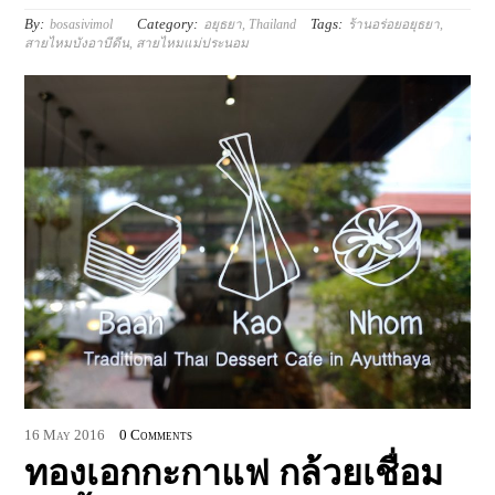
By:
Category:
Tags:
bosasivimol
อยุธยา
,
Thailand
ร้านอร่อยอยุธยา
,
สายไหมบังอาบีดีน
,
สายไหมแม่ประนอม
16
May
2016
0 Comments
ทองเอกกะกาแฟ กล้วยเชื่อม