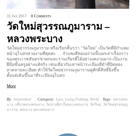
31
Jan
2017
0 Comments
วัดใหม่สุวรรณภูมาราม –
หลวงพระบาง
วัดใหม่สุวรรณภูมาราม หรือเรียกสั้นๆว่า “วัดใหม่” เป็นวัดที่มีกำแพง
หน้าอุโบสถสวยงามที่สุดค่ะ … กำแพงสีทองอร่ามนี้บอกเล่าเรื่องราว
ของพระเวชสันดรชาดกและรามเกียรติ์ได้อย่างงดงามมาก เป็นงาน
ฝีมือชั้นครูอย่างแท้จริง เช่นเดียวกับเสาหน้าระเบียงสีดำที่ปิดทอง
ลวดลายละเอียด ทำให้วัดใหม่สุวรรณภูมารามดูศักดิ์สิทธิ์ยิ่งขึ้น
ตั้งแต่เดินขึ้นมาที่ระเบียงอุโบสถ
More
By:
Category:
Tags:
bosasivimol
Laos
,
Luang Prabang
,
World
หลวงพระ
บาง
,
เที่ยวหลวงพระบาง
,
วัดน่าเที่ยวในหลวงพระบาง
,
วัดใหม่
,
วัดใหม่สุวรรณภู
มาราม
,
พระบาง หลวงพระบาง