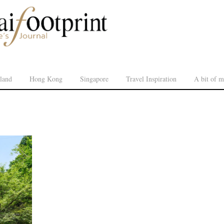
land
Hong Kong
Singapore
Travel Inspiration
A bit of m