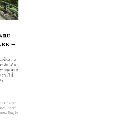
aru –
ark –
อนเซ็นยอด
นาค่ะ เส้น
ากจุดสู่จุด
พราะไม่
ค่ะ
 3 Galleria
nsen
,
World
,
นออนเซ็นคุโร