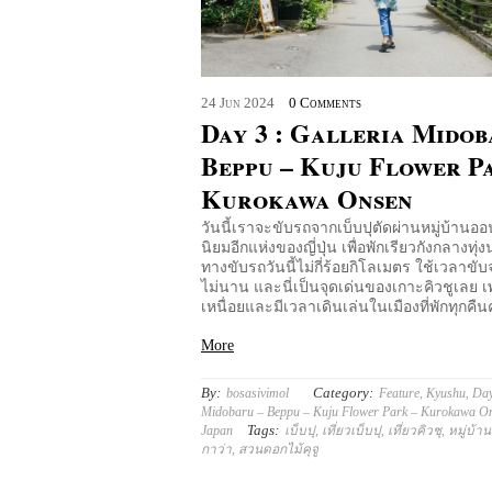
24
Jun
2024
0 Comments
Day 3 : Galleria Midob
Beppu – Kuju Flower P
Kurokawa Onsen
วันนี้เราจะขับรถจากเบ็บปุตัดผ่านหมู่บ้านอ
นิยมอีกแห่งของญี่ปุ่น เพื่อพักเรียวกังกลางทุ่ง
ทางขับรถวันนี้ไม่กี่ร้อยกิโลเมตร ใช้เวลาขับจ
ไม่นาน และนี่เป็นจุดเด่นของเกาะคิวชูเลย เ
เหนื่อยและมีเวลาเดินเล่นในเมืองที่พักทุกคืน
More
By:
Category:
bosasivimol
Feature
,
Kyushu
,
Day
Midobaru – Beppu – Kuju Flower Park – Kurokawa O
Tags:
Japan
เบ็บปุ
,
เที่ยวเบ็บปุ
,
เที่ยวคิวชุ
,
หมู่บ้า
กาว่า
,
สวนดอกไม้คุจู