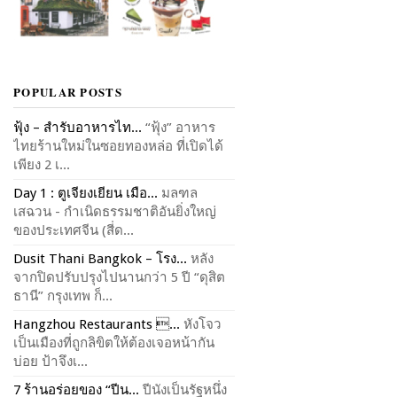
POPULAR POSTS
ฟุ้ง – สำรับอาหารไท...
“ฟุ้ง” อาหาร
ไทยร้านใหม่ในซอยทองหล่อ ที่เปิดได้
เพียง 2 เ...
Day 1 : ตูเจียงเยียน เมือ...
มลฑล
เสฉวน - กำเนิดธรรมชาติอันยิ่งใหญ่
ของประเทศจีน (สี่ด...
Dusit Thani Bangkok – โรง...
หลัง
จากปิดปรับปรุงไปนานกว่า 5 ปี “ดุสิต
ธานี” กรุงเทพ ก็...
Hangzhou Restaurants ...
หังโจว
เป็นเมืองที่ถูกลิขิตให้ต้องเจอหน้ากัน
บ่อย ป้าจึงเ...
7 ร้านอร่อยของ “ปีน...
ปีนังเป็นรัฐหนึ่ง