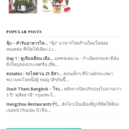
POPULAR POSTS
ฟุ้ง – สำรับอาหารไท...
“ฟุ้ง” อาหารไทยร้านใหม่ในซอย
ทองหล่อ ที่เปิดได้เพียง 2 เ...
Day 1 : ตูเจียงเยียน เมือ...
มลฑลเสฉวน - กำเนิดธรรมชาติอัน
ยิ่งใหญ่ของประเทศจีน (สี่ด...
ตอนสอง : รถไฟด่วน 25 อีสา...
ตอนเด็กๆ ที่บ้านมักจะเหมา
ขบวนรถไฟหนึ่งตู้ ขนญาติๆกันขึ้...
Dusit Thani Bangkok – โรง...
หลังจากปิดปรับปรุงไปนานกว่า
5 ปี “ดุสิตธานี” กรุงเทพ ก็...
Hangzhou Restaurants ...
หังโจวเป็นเมืองที่ถูกลิขิตให้ต้อง
เจอหน้ากันบ่อย ป้าจึงเ...