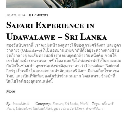
18
Apr
2024
0 Comments
Safari Experience in
Udawalawe – Sri Lanka
สองวันนับจากนี้ เราจะมุ่งหน้าลงสู่ทางใต้ของเกาะศรีลังกา และอูดา
วาลาเว่ (Udawalawe) ก็เป็นอุทยานแห่งชาติที่ตั้งอยู่ระหว่างทางผ่าน
จุดกึ่งกลางของเส้นทางพอดี เราเลยหยุดพักค้างกันหนึ่งคืน ช่วยให้
เราไม่ต้องนั่งรถนานหลายชั่วโมง และยังได้ท่องซาฟารีเป็นของแถม
กันอีกในช่วงเช้า อุทยานแห่งชาติอูดาวาลาเว่ (Udawalawe National
Park) เป็นหนึ่งในสองอุทยานสำคัญของศรีลังกา มีอ่างเก็บน้ำขนาด
ใหญ่ และเป็นที่พักพิงของสัตว์ป่าจำนวนมาก โดยเฉพาะช้างป่าที่
ป็นไฮไลท์ของอุทยานแห่งนี้
More
By:
Category:
Tags:
bosasivimol
Feature
,
Sri Lanka
,
World
เที่ยวศรี
ลังกา
,
Udawalawe National Park
,
อูดาวาลาเว่ ศรีลังกา
,
ช้างศรีลังกา