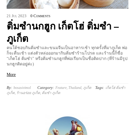
21
Jul
2023
0 Comments
ติ่มซำนกฮูก เก็ตโฮ่ ติ่มซำ –
ภูเก็ต
คนใต้ชอบกินติ่มซำและขนมจีนเป็นอาหารเช้า ทุกครั้งที่มาภูเก็ต พ่อ
ก็จะตื่นเช้า แต่งตัวหล่อออกมากินติ่มซำร้านโปรด และร้านนี้ก็ชื่อ
“เก็ตโฮ่ ติ่มซำ” หรือติ่มซำนกฮูกที่พ่อเรียกเป็นชื่อติดปาก (ที่ร้านมีรูป
นกฮูกติดอยู่ค่ะ)
More
By:
Category:
Tags:
bosasivimol
Feature
,
Thailand
,
ภูเก็ต
เก็ตโฮ่ ติ่มซำ
ภูเก็ต
,
ร้านอร่อย ภูเก็ต
,
ติ่มซำ ภูเก็ต