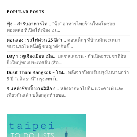
POPULAR POSTS
ฟุ้ง – สำรับอาหารไท...
“ฟุ้ง” อาหารไทยร้านใหม่ในซอย
ทองหล่อ ที่เปิดได้เพียง 2 เ...
ตอนสอง : รถไฟด่วน 25 อีสา...
ตอนเด็กๆ ที่บ้านมักจะเหมา
ขบวนรถไฟหนึ่งตู้ ขนญาติๆกันขึ้...
Day 1 : ตูเจียงเยียน เมือ...
มลฑลเสฉวน - กำเนิดธรรมชาติอัน
ยิ่งใหญ่ของประเทศจีน (สี่ด...
Dusit Thani Bangkok – โรง...
หลังจากปิดปรับปรุงไปนานกว่า
5 ปี “ดุสิตธานี” กรุงเทพ ก็...
3 แหล่งช้อปปิ้งงานฝีมือ ง...
หลังจากพาไปกิน แวะคาเฟ่ และ
เที่ยวกันแล้ว บล็อกสุดท้ายขอ...