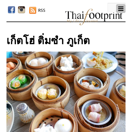
RSS
เก็ตโฮ่ ติ่มซำ ภูเก็ต