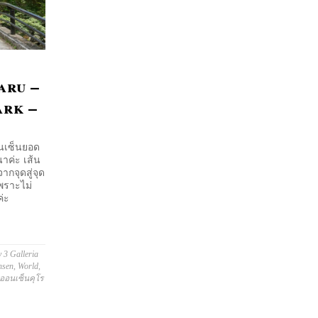
aru –
ark –
อนเซ็นยอด
นาค่ะ เส้น
ากจุดสู่จุด
พราะไม่
ค่ะ
 3 Galleria
nsen
,
World
,
นออนเซ็นคุโร