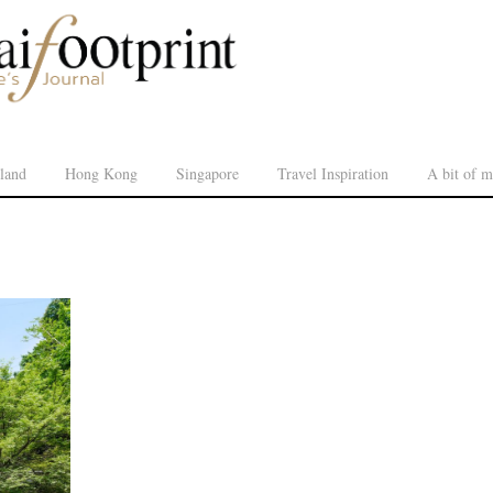
land
Hong Kong
Singapore
Travel Inspiration
A bit of m