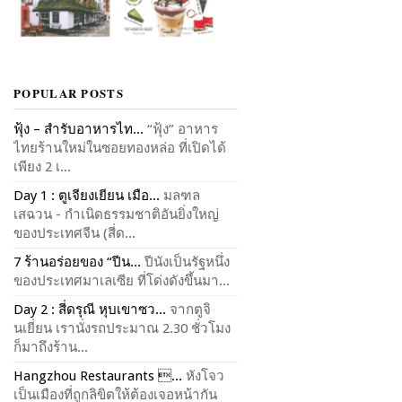
POPULAR POSTS
ฟุ้ง – สำรับอาหารไท...
“ฟุ้ง” อาหาร
ไทยร้านใหม่ในซอยทองหล่อ ที่เปิดได้
เพียง 2 เ...
Day 1 : ตูเจียงเยียน เมือ...
มลฑล
เสฉวน - กำเนิดธรรมชาติอันยิ่งใหญ่
ของประเทศจีน (สี่ด...
7 ร้านอร่อยของ “ปีน...
ปีนังเป็นรัฐหนึ่ง
ของประเทศมาเลเซีย ที่โด่งดังขึ้นมา...
Day 2 : สี่ดรุณี หุบเขาซว...
จากตูจิ
นเยี่ยน เรานั่งรถประมาณ 2.30 ชั่วโมง
ก็มาถึงร้าน...
Hangzhou Restaurants ...
หังโจว
เป็นเมืองที่ถูกลิขิตให้ต้องเจอหน้ากัน