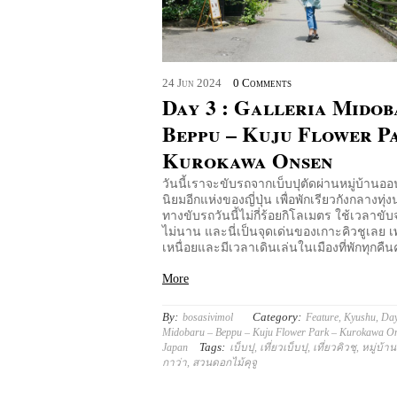
24
Jun
2024
0 Comments
Day 3 : Galleria Midob
Beppu – Kuju Flower P
Kurokawa Onsen
วันนี้เราจะขับรถจากเบ็บปุตัดผ่านหมู่บ้านอ
นิยมอีกแห่งของญี่ปุ่น เพื่อพักเรียวกังกลางทุ่ง
ทางขับรถวันนี้ไม่กี่ร้อยกิโลเมตร ใช้เวลาขับจ
ไม่นาน และนี่เป็นจุดเด่นของเกาะคิวชูเลย เ
เหนื่อยและมีเวลาเดินเล่นในเมืองที่พักทุกคืน
More
By:
Category:
bosasivimol
Feature
,
Kyushu
,
Day
Midobaru – Beppu – Kuju Flower Park – Kurokawa O
Tags:
Japan
เบ็บปุ
,
เที่ยวเบ็บปุ
,
เที่ยวคิวชุ
,
หมู่บ้า
กาว่า
,
สวนดอกไม้คุจู