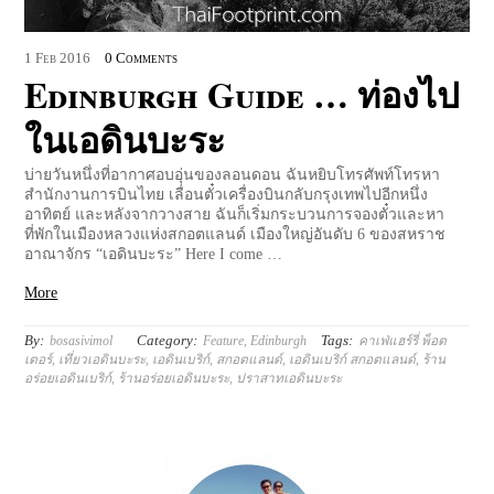
1
Feb
2016
0 Comments
Edinburgh Guide … ท่องไป
ในเอดินบะระ
บ่ายวันหนึ่งที่อากาศอบอุ่นของลอนดอน ฉันหยิบโทรศัพท์โทรหา
สำนักงานการบินไทย เลื่อนตั๋วเครื่องบินกลับกรุงเทพไปอีกหนึ่ง
อาทิตย์ และหลังจากวางสาย ฉันก็เริ่มกระบวนการจองตั๋วและหา
ที่พักในเมืองหลวงแห่งสกอตแลนด์ เมืองใหญ่อันดับ 6 ของสหราช
อาณาจักร “เอดินบะระ” Here I come …
More
By:
Category:
Tags:
bosasivimol
Feature
,
Edinburgh
คาเฟ่แฮร์รี่ พ็อต
เตอร์
,
เที่ยวเอดินบะระ
,
เอดินเบริก์
,
สกอตแลนด์
,
เอดินเบริก์ สกอตแลนด์
,
ร้าน
อร่อยเอดินเบริก์
,
ร้านอร่อยเอดินบะระ
,
ปราสาทเอดินบะระ