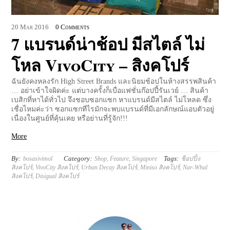
20
Mar
2016
0 Comments
7 แบรนด์น่าช้อป มีสไตล์ ไม่
โหล VivoCity – สิงคโปร์
ฉันยังคงหลงรัก High Street Brands และนิยมช้อปในห้างสรรพสินค้า
… อย่าเข้าใจผิดค่ะ แต่บางครั้งก็เบื่อแฟชั่นก๊อปปี้รันเวย์ … สินค้า
เบสิกที่หาได้ทั่วไป จึงชอบซอกแซก หาแบรนด์มีสไตล์ ไม่โหลด ซึ่ง
เชื่อไหมค่ะว่า ซอกแซกทีไรมักจะพบแบรนด์ที่มีเอกลักษณ์แอบตัวอยู่
เนื่องในศูนย์ที่คุ้นเคย หรือย่านที่รู้จัก!!!
More
By:
Category:
Tags:
bosasivimol
Shop
,
Feature
,
Singapore
ช็อปปิ้ง
สิงคโปร์
,
VivoCity สิงคโปร์
,
Urban Decay สิงคโปร์
,
Miniso สิงคโปร์
,
Nar-Whal
สิงคโปร์
,
Disigual สิงคโปร์