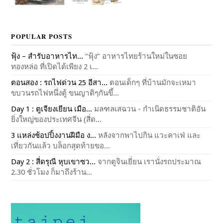
POPULAR POSTS
ฟุ้ง – สำรับอาหารไท...
“ฟุ้ง” อาหารไทยร้านใหม่ในซอย
ทองหล่อ ที่เปิดได้เพียง 2 เ...
ตอนสอง : รถไฟด่วน 25 อีสา...
ตอนเด็กๆ ที่บ้านมักจะเหมา
ขบวนรถไฟหนึ่งตู้ ขนญาติๆกันขึ้...
Day 1 : ตูเจียงเยียน เมือ...
มลฑลเสฉวน - กำเนิดธรรมชาติอัน
ยิ่งใหญ่ของประเทศจีน (สี่ด...
3 แหล่งช้อปปิ้งงานฝีมือ ง...
หลังจากพาไปกิน แวะคาเฟ่ และ
เที่ยวกันแล้ว บล็อกสุดท้ายขอ...
Day 2 : สี่ดรุณี หุบเขาซว...
จากตูจินเยี่ยน เรานั่งรถประมาณ
2.30 ชั่วโมง ก็มาถึงร้าน...