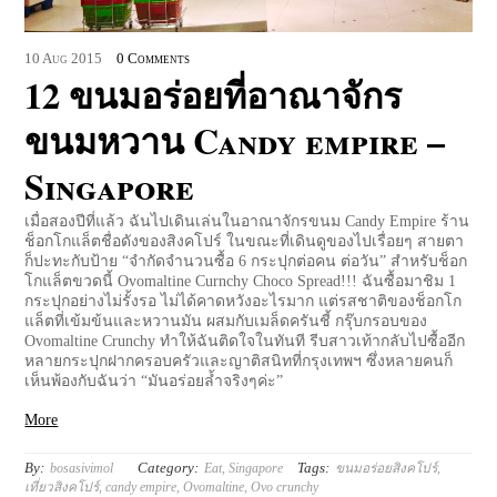
10
Aug
2015
0 Comments
12 ขนมอร่อยที่อาณาจักร
ขนมหวาน Candy empire –
Singapore
เมื่อสองปีที่แล้ว ฉันไปเดินเล่นในอาณาจักรขนม Candy Empire ร้าน
ช็อกโกแล็ตชื่อดังของสิงคโปร์ ในขณะที่เดินดูของไปเรื่อยๆ สายตา
ก็ปะทะกับป้าย “จำกัดจำนวนซื้อ 6 กระปุกต่อคน ต่อวัน” สำหรับช็อก
โกแล็ตขวดนี้ Ovomaltine Curnchy Choco Spread!!! ฉันซื้อมาชิม 1
กระปุกอย่างไม่รั้งรอ ไม่ได้คาดหวังอะไรมาก แต่รสชาติของช็อกโก
แล็ตที่เข้มข้นและหวานมัน ผสมกับเมล็ดครันชี้ กรุ๊บกรอบของ
Ovomaltine Crunchy ทำให้ฉันติดใจในทันที รีบสาวเท้ากลับไปซื้ออีก
หลายกระปุกฝากครอบครัวและญาติสนิทที่กรุงเทพฯ ซึ่งหลายคนก็
เห็นพ้องกับฉันว่า “มันอร่อยล้ำจริงๆค่ะ”
More
By:
Category:
Tags:
bosasivimol
Eat
,
Singapore
ขนมอร่อยสิงคโปร์
,
เที่ยวสิงคโปร์
,
candy empire
,
Ovomaltine
,
Ovo crunchy