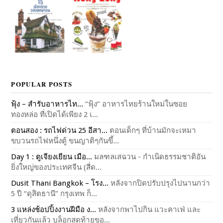
POPULAR POSTS
ฟุ้ง – สำรับอาหารไท...
“ฟุ้ง” อาหารไทยร้านใหม่ในซอย
ทองหล่อ ที่เปิดได้เพียง 2 เ...
ตอนสอง : รถไฟด่วน 25 อีสา...
ตอนเด็กๆ ที่บ้านมักจะเหมา
ขบวนรถไฟหนึ่งตู้ ขนญาติๆกันขึ้...
Day 1 : ตูเจียงเยียน เมือ...
มลฑลเสฉวน - กำเนิดธรรมชาติอัน
ยิ่งใหญ่ของประเทศจีน (สี่ด...
Dusit Thani Bangkok – โรง...
หลังจากปิดปรับปรุงไปนานกว่า
5 ปี “ดุสิตธานี” กรุงเทพ ก็...
3 แหล่งช้อปปิ้งงานฝีมือ ง...
หลังจากพาไปกิน แวะคาเฟ่ และ
เที่ยวกันแล้ว บล็อกสุดท้ายขอ...