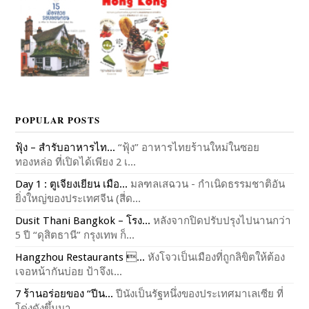
POPULAR POSTS
ฟุ้ง – สำรับอาหารไท...
“ฟุ้ง” อาหารไทยร้านใหม่ในซอย
ทองหล่อ ที่เปิดได้เพียง 2 เ...
Day 1 : ตูเจียงเยียน เมือ...
มลฑลเสฉวน - กำเนิดธรรมชาติอัน
ยิ่งใหญ่ของประเทศจีน (สี่ด...
Dusit Thani Bangkok – โรง...
หลังจากปิดปรับปรุงไปนานกว่า
5 ปี “ดุสิตธานี” กรุงเทพ ก็...
Hangzhou Restaurants ...
หังโจวเป็นเมืองที่ถูกลิขิตให้ต้อง
เจอหน้ากันบ่อย ป้าจึงเ...
7 ร้านอร่อยของ “ปีน...
ปีนังเป็นรัฐหนึ่งของประเทศมาเลเซีย ที่
โด่งดังขึ้นมา...