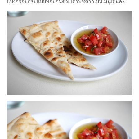
แป้งกรอบกริบแบบที่อบกันด้วยเตาพิซซ่าก็เป็นเมนูเด่นค่ะ