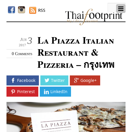
RSS
La Piazza Italian
3
Jun
2017
Restaurant &
0 Comments
Pizzeria – กรุงเทพ
Facebook
Twitter
Google+
Pinterest
LinkedIn