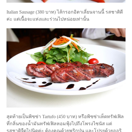
Italian Sausage (380 บาท) ไส้กรอกอิตาเลี่ยนจานนี้ รสชาติดี
ค่ะ แต่เนื้อจะแห่งและร่วนไปหน่อยเท่านั้น
สุดท้ายเป็นพิซซ่า Tartufo (450 บาท) หรือพิซซ่าเห็ดทรัฟเฟิล
ที่กลิ่นของน้ำมันทรัฟเฟิลหอมฟุ้งไปถึงโพรงไซนัส แต่
รสชาติจืดไปนิดค่ะ ต้องคูณด้วยพริกป่น และโปรยด้วยออริ