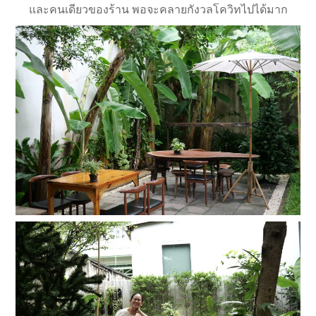
และคนเดียวของร้าน พอจะคลายกังวลโควิทไปได้มาก