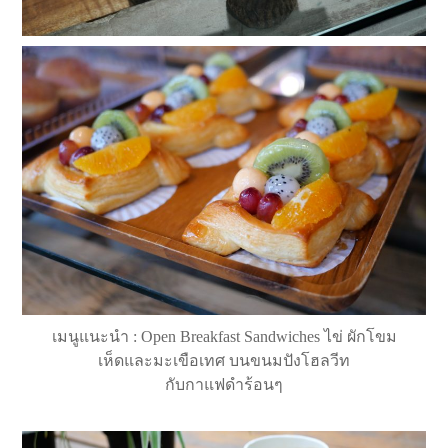
เมนูแนะนำ : Open Breakfast Sandwiches ไข่ ผักโขม
เห็ดและมะเขือเทศ บนขนมปังโฮลวีท
กับกาแฟดำร้อนๆ