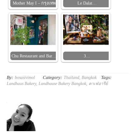
Mother May I – กรุงเทพ
Le Dalat…
Chu Restaurant and Bar…
3…
By:
Category:
Tags:
bosasivimol
Thailand
,
Bangkok
Landhaus Bakery
,
Landhause Bakery Bangkok
,
คาเฟ่อารีย์