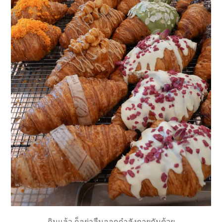
กินแล้ว ก็อย่าลืมออกกำลังกายกันด้วย