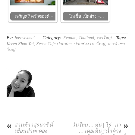
เจริญศรี ครัวซองค์ –
โกเซ็น เป็ดย่าง –…
By:
Category:
Tags:
bosasivimol
Feature
,
Thailand
,
เขาใหญ่
Keeen Khao Yai
,
Keeen Cafe ปากช่อง
,
ปากช่อง เขาใหญ่
,
คาเฟ่ เขา
ใหญ่
«
»
สวนท้าวสุรนารี ที่
วันใหม่ … หุ่น | ไร่ | กา
เขื่อนลำตะคอง
… เคยเห็น “น้ำค้าง