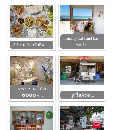
Tumlay cafe and bar –
8 ร้านอร่อยหัวหิน –…
ชะอำ…
Artea ชาผลไม้สด
✪✪✪✪ –…
ลูกชิ้นหัวหิน…