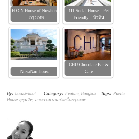
H.O.N House of Nowhere
111 Social House – Pet
– กรุงเทพ
Friendly – หัวหิน
CHU Chocolate Bar &
NirvaNan House
Cafe
By:
Category:
Tags:
bosasivimol
Feature
,
Bangkok
Paella
House สุขุมวิท
,
อาหารสเปนอร่อยในกรุงเทพ