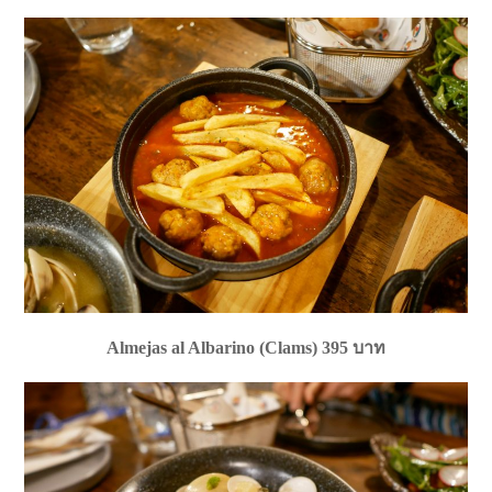
Almejas al Albarino (Clams) 395 บาท