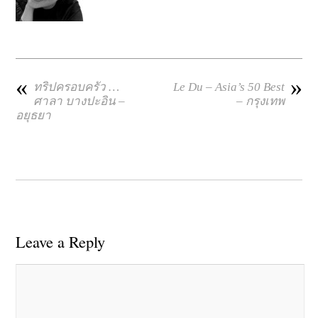
«
»
ทริปครอบครัว …
Le Du – Asia’s 50 Best
ศาลา บางปะอิน –
– กรุงเทพ
อยุธยา
Leave a Reply