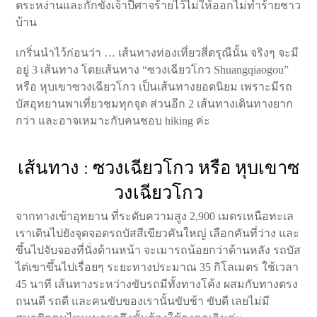
ตระหง่านและกักขังเจ้าปีศาจร้ายไว้ไม่ให้ออกไม่ทำร้ายชาว
บ้าน
เกริ่นนำไว้ก่อนว่า … เส้นทางท่องเที่ยวสี่ดรุณีนั้น จริงๆ จะมี
อยู่ 3 เส้นทาง โดยเส้นทาง “ซวงเฉียวโกว Shuangqiaogou”
หรือ หุบเขาซวงเฉียวโกว เป็นเส้นทางยอดนิยม เพราะมีรถ
บัสอุทยานพาเที่ยวชมทุกจุด ส่วนอีก 2 เส้นทางเดินทางยาก
กว่า และอาจเหมาะกับคนชอบ hiking ค่ะ
เส้นทาง : ซวงเฉียวโกว หรือ หุบเขาซ
วงเฉียวโกว
จากทางเข้าอุทยาน ที่ระดับความสูง 2,900 เมตรเหนือทะเล
เราเดินไปยังจุดจอดรถบัสสีเขียวคันใหญ่ เลือกคันที่ว่าง และ
ขึ้นไปจับจองที่นั่งด้านหน้า จะเมารถน้อยกว่าด้านหลัง รถบัส
ไต่เขาขึ้นไปเรื่อยๆ ระยะทางประมาณ 35 กิโลเมตร ใช้เวลา
45 นาที เส้นทางระหว่างขับรถมีทั้งทางโค้ง ผสมกับทางตรง
ถนนดี รถดี และคนขับของเรานั้นขับช้า ขับดี เลยไม่มี