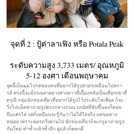
จุดที่ 2 : ปู้ต่าลาเฟิง หรือ Potala Peak
ระดับความสูง 3,733 เมตร/ อุณหภูมิ
5-12 องศา เดือนพฤษาคม
จุดนี้เป็นมุมโปรดของคนที่อยากได้รูปสวยๆเหมือนโปสกา
รด์ ตรงนี้จะมีถนนลาดยางสายยาวที่เบื้องหลังเป็นเทือกเขาสี่
ดรุณี กลุ่มนักท่องเที่ยวที่อยากได้รูปไว้ประดับโซเชียล ก็จะ
วิ่งไปแอ็คท่าถ่ายรูปตรงกลางถนน รถบัสที่ขับขึ้นลงก็คอย
บีบแตรไล่ แต่ก็เหมือนจะรู้กันว่าไม่ได้ไล่จริง แค่ขอทาง
หน่อย เพราะพอรถวิ่งผ่านไป นักท่องเที่ยวก็จะกรูมาถ่ายรูป
กันใหม่ ทำซ้ำแล้วซ้ำอีก ดูแล้วก็ตลกดี