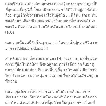
และเวียนไปจนถึงเกือบสุดทาง ความรู้สึกตรงจุดถ่ายรูปที่ดี
ที่สุดของสี่ดรุณีนี้ ก็จะเหมือนธรรมชาติที่ยิ่งใหญ่กำลังโอบ
ล้อมมนุษย์ตัวจิ๋วๆอย่างเราไว้ในอุ้งมือ … นี่สินะ จุดเริ่มต้น
ของตำนานสี่ดุรณี และความยิ่งใหญ่ของที่เที่ยวระดับ 5A
ของจีน ที่หลายคนเปรียบให้เหมือนกับสวิสเซอร์แลนด์ของ
เอเชีย
นอกจากนั้นจุดนี้ยังเป็นจุดเฉลยว่าใครจะเป็นผู้รอดชีวิตจาก
อาการ Altitude Sickness !!!
สำหรับพวกเราที่เตรียมตัวกินยา Diamox ตามหมอสั่ง มีแค่
ความรู้สึกมึนหัวนิดๆ ซึ่งพอสูดลมหายใจลึกๆ ก็กลับมาสู่
สภาวะปกติ นักท่องเที่ยวคนอื่นๆ ก็ดูเหมือนจะไม่มีอาการ
ใดๆ โดยเฉพาะพวกหนุ่มสาวแทบจะวิ่งเล่นได้เหมือนอยู่บน
พื้นราบ
แต่ … สูงวัยชาวไทย 3-4 คนที่มากับทัวร์ กลับมีอาการ
ชัดเจน บางคนเวียนหัวเหมือนแผ่นดินไหว บางคนเลือดกำ
ดาวไหล ส่วนคนที่น่ากลัวที่สุดก็จะเป็นคุณยายชาวไทยที่