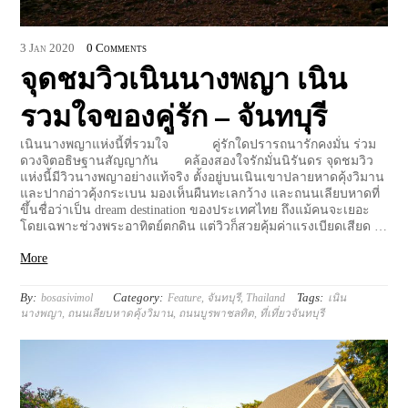
3
Jan
2020
0 Comments
จุดชมวิวเนินนางพญา เนิน
รวมใจของคู่รัก – จันทบุรี
เนินนางพญาแห่งนี้ที่รวมใจ คู่รักใดปรารถนารักคงมั่น ร่วม
ดวงจิตอธิษฐานสัญญากัน คล้องสองใจรักมั่นนิรันดร จุดชมวิว
แห่งนี้มีวิวนางพญาอย่างแท้จริง ตั้งอยู่บนเนินเขาปลายหาดคุ้งวิมาน
และปากอ่าวคุ้งกระเบน มองเห็นผืนทะเลกว้าง และถนนเลียบหาดที่
ขึ้นชื่อว่าเป็น dream destination ของประเทศไทย ถึงแม้คนจะเยอะ
โดยเฉพาะช่วงพระอาทิตย์ตกดิน แต่วิวก็สวยคุ้มค่าแรงเบียดเสียด …
More
By:
Category:
Tags:
bosasivimol
Feature
,
จันทบุรี
,
Thailand
เนิน
นางพญา
,
ถนนเลียบหาดคุ้งวิมาน
,
ถนนบูรพาชลทิต
,
ที่เที่ยวจันทบุรี