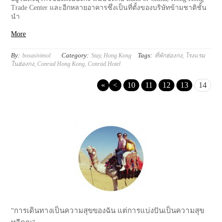
Trade Center และอีกหลายอาคารซึ่งเป็นที่ตั้งของบริษัทข้ามชาติชั้น
นำ
More
By:
Category:
Tags:
bosasivimol
Stay
,
Hong Kong
ที่พักฮ่องกง
,
โรงแรม
ในฮ่องกง
,
Conrad Hong Kong
,
Conrad Hotel
«
<
10
11
12
13
14
"การเดินทางเป็นความสุขของฉัน แต่การแบ่งปันเป็นความสุข