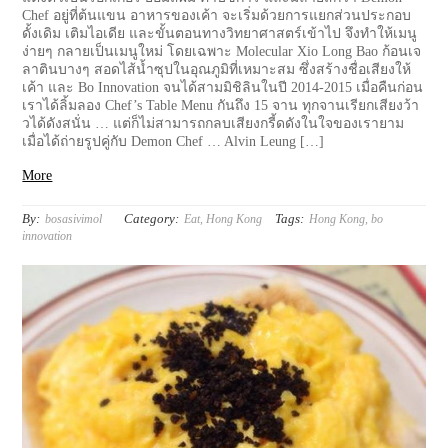
Chef อยู่ที่ต้นแขน อาหารของเค้า จะเริ่มด้วยการแยกส่วนประกอบ
ดั้งเดิม เติมไอเดีย และขั้นตอนทางวิทยาศาสตร์เข้าไป จึงทำให้เมนู
ง่ายๆ กลายเป็นเมนูใหม่ โดยเฉพาะ Molecular Xio Long Bao ก้อนเจ
ลาตินบางๆ สอดไส้น้ำซุปในอุณภูมิที่เหมาะสม ซึ่งสร้างชื่อเสียงให้
เค้า และ Bo Innovation จนได้สามมิชิลินในปี 2014-2015 เมื่อคืนก่อน
เราได้ลิ้มลอง Chef’s Table Menu กันถึง 15 จาน ทุกจานเรียกเสียงว้า
วได้ดังสนั่น … แต่ก็ไม่สามารถกลบเสียงกรี้ดดังในใจของเรายาม
เมื่อได้ถ่ายรูปคู่กับ Demon Chef … Alvin Leung […]
More
By:
Category:
Tags:
bosasivimol
Eat
,
Hong Kong
Hong Kong
,
bo
innovation