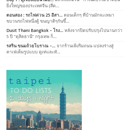
ยิ่งใหญ่ของประเทศจีน (สี่ด...
ตอนสอง : รถไฟด่วน 25 อีสา...
ตอนเด็กๆ ที่บ้านมักจะเหมา
ขบวนรถไฟหนึ่งตู้ ขนญาติๆกันขึ้...
Dusit Thani Bangkok – โรง...
หลังจากปิดปรับปรุงไปนานกว่า
5 ปี “ดุสิตธานี” กรุงเทพ ก็...
รสริน ขนมถ้วยโบราณ –...
จากร้านเพิงริมถนน แปลงร่างสู่
คาเฟ่เต็มรูปแบบ ดูเท่และทั...