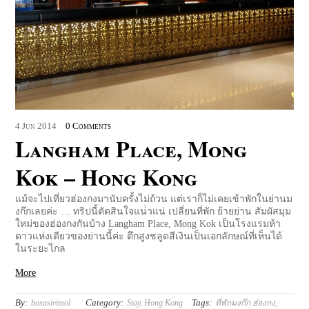
4
Jun
2014
0 Comments
Langham Place, Mong
Kok – Hong Kong
แม้จะไปเที่ยวฮ่องกงมานับครั้งไม่ถ้วน แต่เราก็ไม่เคยเข้าพักในย่านม
งก๊กเลยค่ะ … ทริปนี้ตัดสินใจแน่่วแน่ เปลี่ยนที่พัก ย้ายย่าน สัมผัสมุม
ใหม่ของฮ่องกงกันบ้าง Langham Place, Mong Kok เป็นโรงแรมห้า
ดาวแห่งเดียวของย่านนี้ค่ะ ตึกสูงชลูดสีเงินเป็นเอกลักษณ์ที่เห็นได้
ในระยะไกล
More
By:
Category:
Tags:
bosasivimol
Stay
,
Hong Kong
ที่พักมงก๊ก ฮ่องกง
,