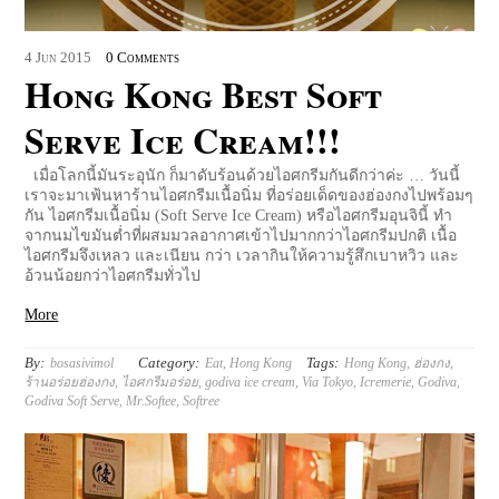
4
Jun
2015
0 Comments
Hong Kong Best Soft
Serve Ice Cream!!!
เมื่อโลกนี้มันระอุนัก ก็มาดับร้อนด้วยไอศกรีมกันดีกว่าค่ะ … วันนี้
เราจะมาเฟ้นหาร้านไอศกรีมเนื้อนิ่ม ที่อร่อยเด็ดของฮ่องกงไปพร้อมๆ
กัน ไอศกรีมเนื้อนิ่ม (Soft Serve Ice Cream) หรือไอศกรีมอุนจินี้ ทำ
จากนมไขมันต่ำที่ผสมมวลอากาศเข้าไปมากกว่าไอศกรีมปกติ เนื้อ
ไอศกรีมจึงเหลว และเนียน กว่า เวลากินให้ความรู้สึกเบาหวิว และ
อ้วนน้อยกว่าไอศกรีมทั่วไป
More
By:
Category:
Tags:
bosasivimol
Eat
,
Hong Kong
Hong Kong
,
ฮ่องกง
,
ร้านอร่อยฮ่องกง
,
ไอศกรีมอร่อย
,
godiva ice cream
,
Via Tokyo
,
Icremerie
,
Godiva
,
Godiva Soft Serve
,
Mr.Softee
,
Softree