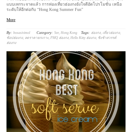
แบบเทกระจาดแล้ว การท่องเที่ยวฮ่องกงยังใจดีอัดโปรโมชั่น เหนือ
ระดับให้อีกต่อกับ “Hong Kong Summer Fun”
More
By:
Category:
Tags:
bosasivimol
See
,
Hong Kong
ฮ่องกง
,
เที่ยวฮ่องกง
,
ช้อปฮ่องกง
,
ลดราคายกเกาะ
,
PMQ ฮ่องกง
,
Hello Kitty ฮ่องกง
,
ชิงช้าสวรรค์
ฮ่องกง