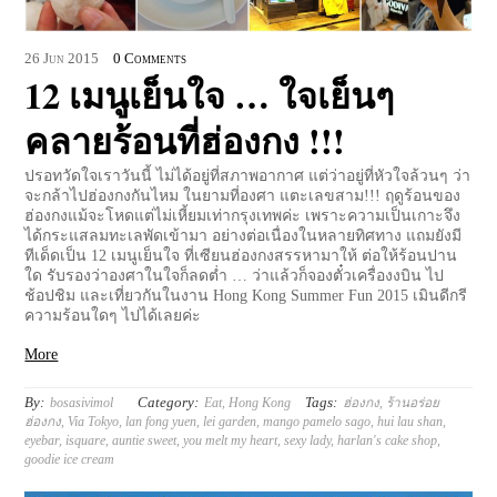
26
Jun
2015
0 Comments
12 เมนูเย็นใจ … ใจเย็นๆ
คลายร้อนที่ฮ่องกง !!!
ปรอทวัดใจเราวันนี้ ไม่ได้อยู่ที่สภาพอากาศ แต่ว่าอยู่ที่หัวใจล้วนๆ ว่า
จะกล้าไปฮ่องกงกันไหม ในยามที่องศา แตะเลขสาม!!! ฤดูร้อนของ
ฮ่องกงแม้จะโหดแต่ไม่เหี้ยมเท่ากรุงเทพค่ะ เพราะความเป็นเกาะจึง
ได้กระแสลมทะเลพัดเข้ามา อย่างต่อเนื่องในหลายทิศทาง แถมยังมี
ทีเด็ดเป็น 12 เมนูเย็นใจ ที่เซียนฮ่องกงสรรหามาให้ ต่อให้ร้อนปาน
ใด รับรองว่าองศาในใจก็ลดต่ำ … ว่าแล้วก็จองตั๋วเครื่องงบิน ไป
ช้อปชิม และเที่ยวกันในงาน Hong Kong Summer Fun 2015 เมินดีกรี
ความร้อนใดๆ ไปได้เลยค่ะ
More
By:
Category:
Tags:
bosasivimol
Eat
,
Hong Kong
ฮ่องกง
,
ร้านอร่อย
ฮ่องกง
,
Via Tokyo
,
lan fong yuen
,
lei garden
,
mango pamelo sago
,
hui lau shan
,
eyebar
,
isquare
,
auntie sweet
,
you melt my heart
,
sexy lady
,
harlan's cake shop
,
goodie ice cream