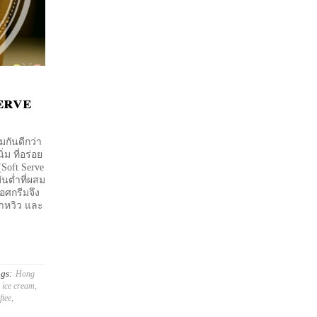
erve
มกันดีกว่า
ม ที่อร่อย
(Soft Serve
ันต่ำที่ผสม
อศกรีมจึง
บาหวิว และ
gs:
Hong
 ice cream
,
ftee
,