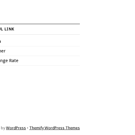
L LINK
a
her
nge Rate
 by
WordPress
•
Themify WordPress Themes