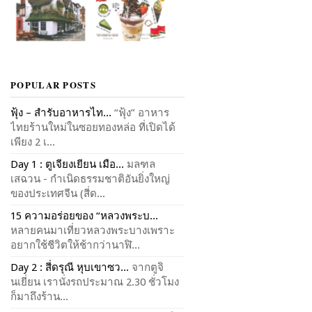
POPULAR POSTS
ฟุ้ง – สำรับอาหารไท...
“ฟุ้ง” อาหาร
ไทยร้านใหม่ในซอยทองหล่อ ที่เปิดได้
เพียง 2 เ...
Day 1 : ตูเจียงเยียน เมือ...
มลฑล
เสฉวน - กำเนิดธรรมชาติอันยิ่งใหญ่
ของประเทศจีน (สี่ด...
15 ความอร่อยของ “หลวงพระบ...
หลายคนมาเที่ยวหลวงพระบางเพราะ
อยากใช้ชีวิตให้ช้ากว่านาฬิ...
Day 2 : สี่ดรุณี หุบเขาซว...
จากตูจิ
นเยี่ยน เรานั่งรถประมาณ 2.30 ชั่วโมง
ก็มาถึงร้าน...