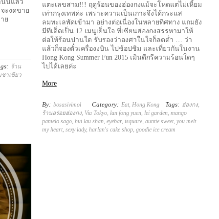
นนี้แล้ว
แตะเลขสาม!!! ฤดูร้อนของฮ่องกงแม้จะโหดแต่ไม่เหี้ยม
yo จะงดขาย
เท่ากรุงเทพค่ะ เพราะความเป็นเกาะจึงได้กระแส
ขาย
ลมทะเลพัดเข้ามา อย่างต่อเนื่องในหลายทิศทาง แถมยัง
มีทีเด็ดเป็น 12 เมนูเย็นใจ ที่เซียนฮ่องกงสรรหามาให้
ต่อให้ร้อนปานใด รับรองว่าองศาในใจก็ลดต่ำ … ว่า
แล้วก็จองตั๋วเครื่องงบิน ไปช้อปชิม และเที่ยวกันในงาน
Hong Kong Summer Fun 2015 เมินดีกรีความร้อนใดๆ
gs:
ไปได้เลยค่ะ
ร้าน
มชาเขียว
More
By:
Category:
Tags:
bosasivimol
Eat
,
Hong Kong
ฮ่องกง
,
ร้านอร่อยฮ่องกง
,
Via Tokyo
,
lan fong yuen
,
lei garden
,
mango
pamelo sago
,
hui lau shan
,
eyebar
,
isquare
,
auntie sweet
,
you melt
my heart
,
sexy lady
,
harlan's cake shop
,
goodie ice cream