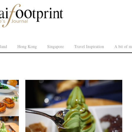
land
Hong Kong
Singapore
Travel Inspiration
A bit of m