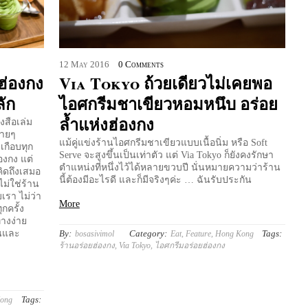
12
May
2016
0 Comments
นฮ่องกง
Via Tokyo ถ้วยเดียวไม่เคยพอ
ลัก
ไอศกรีมชาเขียวหอมหนึบ อร่อย
ล้ำแห่งฮ่องกง
งสือเล่ม
ลายๆ
แม้คู่แข่งร้านไอศกรีมชาเขียวแบบเนื้อนิ่ม หรือ Soft
เกือบทุก
Serve จะสูงขึ้นเป็นเท่าตัว แต่ Via Tokyo ก็ยังคงรักษา
องกง แต่
ตำแหน่งที่หนึ่งไว้ได้หลายขวบปี นั่นหมายความว่าร้าน
่คิดถึงเสมอ
นี้ต้องมีอะไรดี และก็มีจริงๆค่ะ … ฉันรับประกัน
ไม่ใช่ร้าน
เรา ไม่ว่า
More
ุกครั้ง
ทางง่าย
By:
Category:
Tags:
้นและ
bosasivimol
Eat
,
Feature
,
Hong Kong
ร้านอร่อยฮ่องกง
,
Via Tokyo
,
ไอศกรีมอร่อยฮ่องกง
Tags:
ong