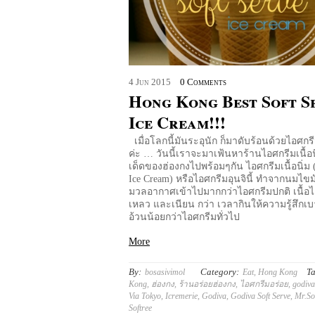
4
Jun
2015
0 Comments
Hong Kong Best Soft S
Ice Cream!!!
เมื่อโลกนี้มันระอุนัก ก็มาดับร้อนด้วยไอศกรี
ค่ะ … วันนี้เราจะมาเฟ้นหาร้านไอศกรีมเนื้อนิ่
เด็ดของฮ่องกงไปพร้อมๆกัน ไอศกรีมเนื้อนิ่ม 
Ice Cream) หรือไอศกรีมอุนจินี้ ทำจากนมไขม
มวลอากาศเข้าไปมากกว่าไอศกรีมปกติ เนื้อไ
เหลว และเนียน กว่า เวลากินให้ความรู้สึกเ
อ้วนน้อยกว่าไอศกรีมทั่วไป
More
By:
Category:
Ta
bosasivimol
Eat
,
Hong Kong
Kong
,
ฮ่องกง
,
ร้านอร่อยฮ่องกง
,
ไอศกรีมอร่อย
,
godiva
Via Tokyo
,
Icremerie
,
Godiva
,
Godiva Soft Serve
,
Mr.So
Softree