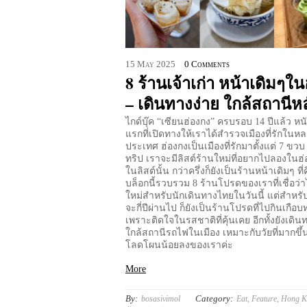
15
May
2025
0 Comments
8 ร้านเจ้าเก่า หน้าเดิมๆใ
– เดินทางง่าย ใกล้สถานีห
ไกด์บุ๊ค “เซียนฮ่องกง” ครบรอบ 14 ปีแล้ว หนั
แรกที่เปิดทางให้เราได้สำรวจเมืองที่รักในห
ประเทศ ฮ่องกงเป็นเมืองที่รักมาตั้งแต่ 7 ขวบ 
ทริป เราจะมีลิสต์ร้านใหม่ที่อยากไปลองในฮ่
ในลิสต์นั้น กว่าครึ่งก็ยังเป็นร้านหน้าเดิมๆ ที
บล็อกนี้รวบรวม 8 ร้านโปรดของเราที่เชื่อว่า
ใหม่สำหรับนักเดินทางไทยในวันนี้ แต่สำหรับ
จะกี่ปีผ่านไป ก็ยังเป็นร้านโปรดที่ไปกินเกือบท
เพราะติดใจในรสชาติที่คุ้นเคย อีกทั้งยังเดิน
ใกล้สถานีรถไฟในเมือง เหมาะกับวัยที่มากขึ
โลดโผนน้อยลงของเราค่ะ
More
By:
Category:
bosasivimol
Eat
,
Feature
,
Hong K