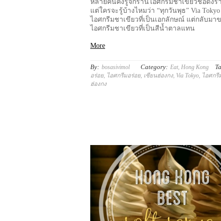
หลายคนคงรู้จักร้านไอศกรีมชาเขียวชื่อดังร้า
แต่ใครจะรู้บ้างไหมว่า “ทุกวันพุธ” Via Tok
ไอศกรีมชาเขียวที่เป็นเอกลักษณ์ แต่กลับมา
ไอศกรีมชาเขียวที่เป็นสีน้ำตาลแทน
More
By:
Category:
Ta
bosasivimol
Eat
,
Hong Kong
อร่อย
,
ไอศกรีมอร่อย
,
เซียนฮ่องกง
,
Via Tokyo
,
ไอศกรี
ฮ่องกง