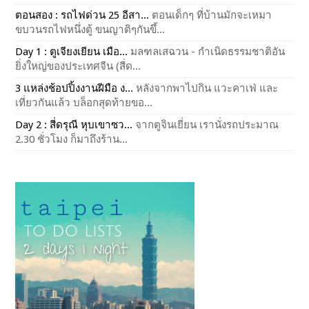
ตอนสอง : รถไฟด่วน 25 อีสา...
ตอนเด็กๆ ที่บ้านมักจะเหมา
ขบวนรถไฟหนึ่งตู้ ขนญาติๆกันขึ้...
Day 1 : ตูเจียงเยียน เมือ...
มลฑลเสฉวน - กำเนิดธรรมชาติอัน
ยิ่งใหญ่ของประเทศจีน (สี่ด...
3 แหล่งช้อปปิ้งงานฝีมือ ง...
หลังจากพาไปกิน แวะคาเฟ่ และ
เที่ยวกันแล้ว บล็อกสุดท้ายขอ...
Day 2 : สี่ดรุณี หุบเขาซว...
จากตูจินเยี่ยน เรานั่งรถประมาณ
2.30 ชั่วโมง ก็มาถึงร้าน...