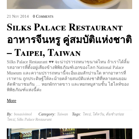
21
Nov
2014
0 Comments
Silks Palace Restaurant
อาหารจีนหรู คู่สมบัติแห่งชาติ
– Taipei, Taiwan
Silks Palace Restaurant ♥♥ จะน่าปรารถหนาขนาดไหน ถ้าเราได้ลิ้ม
รสอาหารที่ตั้งอยู่เคียงข้างพิพิธภัณฑ์เอกของโลก National Palace
Museum และความปรารถหนานี้จะอิ่มเอมสักปานใด หากอาหารที่
เราทาน ถูกประดิษฐ์ให้ละม้ายคล้ายสมบัติแห่งชาติที่หลายคนยอม
ลัดฟ้ามาชมกัน … หยกผักกาดขาว และหยกหมูสามชั้น ไฮไลท์ของ
พิพิธภัณฑ์แห่งนี้ค่ะ
More
By:
Category:
Tags:
bosasivimol
Taiwan
ไทเป
,
ไต้หวัน
,
ติ่มซำอร่อย
ไทเป
,
Silks Palace Restaurant