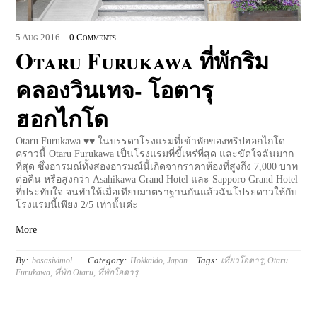
5
Aug
2016
0 Comments
Otaru Furukawa ที่พักริม
คลองวินเทจ- โอตารุ
ฮอกไกโด
Otaru Furukawa ♥♥ ในบรรดาโรงแรมที่เข้าพักของทริปฮอกไกโด
คราวนี้ Otaru Furukawa เป็นโรงแรมที่ขี้เหร่ที่สุด และขัดใจฉันมาก
ที่สุด ซึ่งอารมณ์ทั้งสองอารมณ์นี้เกิดจากราคาห้องที่สูงถึง 7,000 บาท
ต่อคืน หรือสูงกว่า Asahikawa Grand Hotel และ Sapporo Grand Hotel
ที่ประทับใจ จนทำให้เมื่อเทียบมาตราฐานกันแล้วฉันโปรยดาวให้กับ
โรงแรมนี้เพียง 2/5 เท่านั้นค่ะ
More
By:
Category:
Tags:
bosasivimol
Hokkaido
,
Japan
เที่ยวโอตารุ
,
Otaru
Furukawa
,
ที่พัก Otaru
,
ที่พักโอตารุ