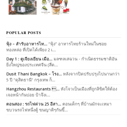
POPULAR POSTS
ฟุ้ง – สำรับอาหารไท...
“ฟุ้ง” อาหารไทยร้านใหม่ในซอย
ทองหล่อ ที่เปิดได้เพียง 2 เ...
Day 1 : ตูเจียงเยียน เมือ...
มลฑลเสฉวน - กำเนิดธรรมชาติอัน
ยิ่งใหญ่ของประเทศจีน (สี่ด...
Dusit Thani Bangkok – โรง...
หลังจากปิดปรับปรุงไปนานกว่า
5 ปี “ดุสิตธานี” กรุงเทพ ก็...
Hangzhou Restaurants ...
หังโจวเป็นเมืองที่ถูกลิขิตให้ต้อง
เจอหน้ากันบ่อย ป้าจึงเ...
ตอนสอง : รถไฟด่วน 25 อีสา...
ตอนเด็กๆ ที่บ้านมักจะเหมา
ขบวนรถไฟหนึ่งตู้ ขนญาติๆกันขึ้...