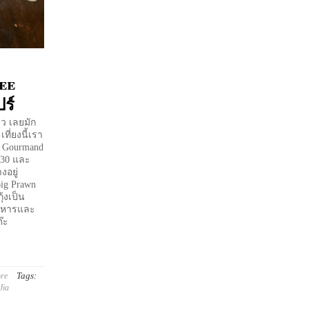
ee
ร์
ว เลยมัก
ที่ยงนี้เรา
ib Gourmand
.30 และ
งอยู่
Big Prawn
ุ้งเป็น
อาหารและ
๊ะ
Tags:
ore
Jia