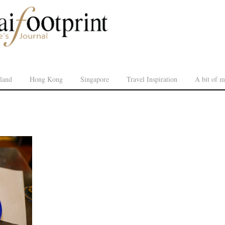
land
Hong Kong
Singapore
Travel Inspiration
A bit of m