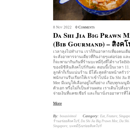
8
Nov
2022
0 Comments
Da Shi Jia Big Prawn M
(Bib Gourmand) – สิงคโป
เวลาลุงไปทำงาน เราก็กินอาหารเที่ยงคนเดีย
จะสั่งอาหารจานเดียวที่กินง่ายๆแต่อร่อย และเ
ก็จะพามากินกันที่ร้านบะหมี่กุ้งที่ได้รางวัลB
ของมิชิลินสิงคโปร์กันค่ะ ตอนนี้เป็นเวลา 11
ลูกค้าก็เริ่มแน่นร้าน มีโต๊ะสุดท้ายหน้าครัวว่า
พนักงานรีบเรียกให้เราเข้าไปนั่ง Da Shi Jia 
Mee มีเมนูให้เลือกอยู่ไม่กี่อย่าง เกือบทุกเมนูมีก
ตัวเอก หรือไม่ก็เป็นส่วนผสม เราเดินไปสั่ง
จ่ายเงินที่แคชเชียร์ และก็มานั่งรออาหารที่โต
More
By:
Category:
bosasivimol
Eat
,
Feature
,
Singap
ร้านอร่อยสิงคโปร์
,
Da Shi Jia Big Prawn Mee
,
Da Shi 
Singapore
,
บะหมี่กุ้งอร่อยสิงคโปร์