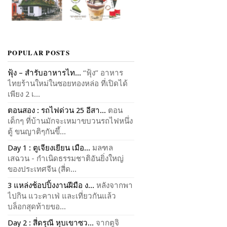
POPULAR POSTS
ฟุ้ง – สำรับอาหารไท...
“ฟุ้ง” อาหาร
ไทยร้านใหม่ในซอยทองหล่อ ที่เปิดได้
เพียง 2 เ...
ตอนสอง : รถไฟด่วน 25 อีสา...
ตอน
เด็กๆ ที่บ้านมักจะเหมาขบวนรถไฟหนึ่ง
ตู้ ขนญาติๆกันขึ้...
Day 1 : ตูเจียงเยียน เมือ...
มลฑล
เสฉวน - กำเนิดธรรมชาติอันยิ่งใหญ่
ของประเทศจีน (สี่ด...
3 แหล่งช้อปปิ้งงานฝีมือ ง...
หลังจากพา
ไปกิน แวะคาเฟ่ และเที่ยวกันแล้ว
บล็อกสุดท้ายขอ...
Day 2 : สี่ดรุณี หุบเขาซว...
จากตูจิ