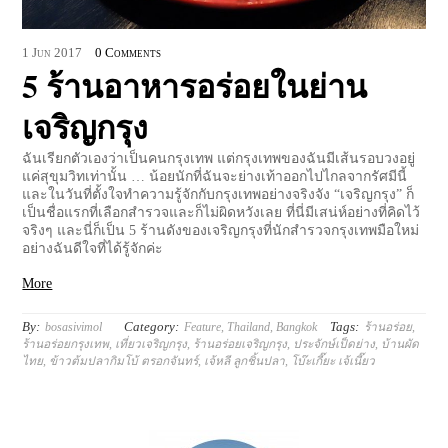
1
Jun
2017
0 Comments
5 ร้านอาหารอร่อยในย่าน
เจริญกรุง
ฉันเรียกตัวเองว่าเป็นคนกรุงเทพ แต่กรุงเทพของฉันมีเส้นรอบวงอยู่
แค่สุขุมวิทเท่านั้น … น้อยนักที่ฉันจะย่างเท้าออกไปไกลจากรัศมีนี้
และในวันที่ตั้งใจทำความรู้จักกับกรุงเทพอย่างจริงจัง “เจริญกรุง” ก็
เป็นชื่อแรกที่เลือกสำรวจและก็ไม่ผิดหวังเลย ที่นี่มีเสน่ห์อย่างที่คิดไว้
จริงๆ และนี่ก็เป็น 5 ร้านดังของเจริญกรุงที่นักสำรวจกรุงเทพมือใหม่
อย่างฉันดีใจที่ได้รู้จักค่ะ
More
By:
Category:
Tags:
bosasivimol
Feature
,
Thailand
,
Bangkok
ร้านอร่อย
,
ร้านอร่อยกรุงเทพ
,
เที่ยวเจริญกรุง
,
ร้านอร่อยเจริญกรุง
,
ประจักษ์เป็ดย่าง
,
บ้านผัด
ไทย
,
ข้าวต้มปลากิมโบ้ ตรอกจันทร์
,
เจ้หลี ลูกชิ้นปลา
,
โบ๊ะเกี๊ยะ เจ้เนี๊ยว