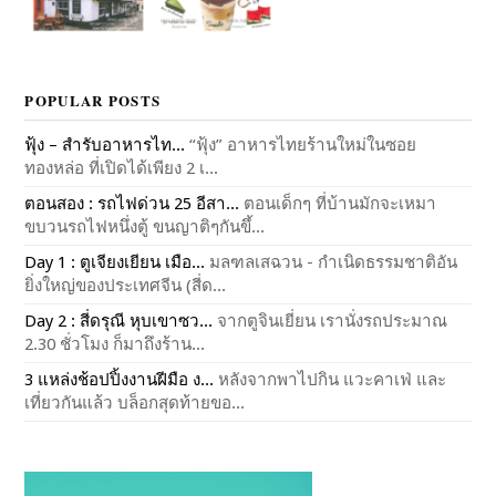
POPULAR POSTS
ฟุ้ง – สำรับอาหารไท...
“ฟุ้ง” อาหารไทยร้านใหม่ในซอย
ทองหล่อ ที่เปิดได้เพียง 2 เ...
ตอนสอง : รถไฟด่วน 25 อีสา...
ตอนเด็กๆ ที่บ้านมักจะเหมา
ขบวนรถไฟหนึ่งตู้ ขนญาติๆกันขึ้...
Day 1 : ตูเจียงเยียน เมือ...
มลฑลเสฉวน - กำเนิดธรรมชาติอัน
ยิ่งใหญ่ของประเทศจีน (สี่ด...
Day 2 : สี่ดรุณี หุบเขาซว...
จากตูจินเยี่ยน เรานั่งรถประมาณ
2.30 ชั่วโมง ก็มาถึงร้าน...
3 แหล่งช้อปปิ้งงานฝีมือ ง...
หลังจากพาไปกิน แวะคาเฟ่ และ
เที่ยวกันแล้ว บล็อกสุดท้ายขอ...