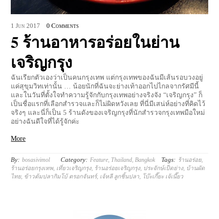
1
Jun
2017
0 Comments
5 ร้านอาหารอร่อยในย่าน
เจริญกรุง
ฉันเรียกตัวเองว่าเป็นคนกรุงเทพ แต่กรุงเทพของฉันมีเส้นรอบวงอยู่
แค่สุขุมวิทเท่านั้น … น้อยนักที่ฉันจะย่างเท้าออกไปไกลจากรัศมีนี้
และในวันที่ตั้งใจทำความรู้จักกับกรุงเทพอย่างจริงจัง “เจริญกรุง” ก็
เป็นชื่อแรกที่เลือกสำรวจและก็ไม่ผิดหวังเลย ที่นี่มีเสน่ห์อย่างที่คิดไว้
จริงๆ และนี่ก็เป็น 5 ร้านดังของเจริญกรุงที่นักสำรวจกรุงเทพมือใหม่
อย่างฉันดีใจที่ได้รู้จักค่ะ
More
By:
Category:
Tags:
bosasivimol
Feature
,
Thailand
,
Bangkok
ร้านอร่อย
,
ร้านอร่อยกรุงเทพ
,
เที่ยวเจริญกรุง
,
ร้านอร่อยเจริญกรุง
,
ประจักษ์เป็ดย่าง
,
บ้านผัด
ไทย
,
ข้าวต้มปลากิมโบ้ ตรอกจันทร์
,
เจ้หลี ลูกชิ้นปลา
,
โบ๊ะเกี๊ยะ เจ้เนี๊ยว