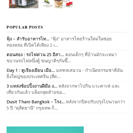
POPULAR POSTS
ฟุ้ง – สำรับอาหารไท...
“ฟุ้ง” อาหารไทยร้านใหม่ในซอย
ทองหล่อ ที่เปิดได้เพียง 2 เ...
ตอนสอง : รถไฟด่วน 25 อีสา...
ตอนเด็กๆ ที่บ้านมักจะเหมา
ขบวนรถไฟหนึ่งตู้ ขนญาติๆกันขึ้...
Day 1 : ตูเจียงเยียน เมือ...
มลฑลเสฉวน - กำเนิดธรรมชาติอัน
ยิ่งใหญ่ของประเทศจีน (สี่ด...
3 แหล่งช้อปปิ้งงานฝีมือ ง...
หลังจากพาไปกิน แวะคาเฟ่ และ
เที่ยวกันแล้ว บล็อกสุดท้ายขอ...
Dusit Thani Bangkok – โรง...
หลังจากปิดปรับปรุงไปนานกว่า
5 ปี “ดุสิตธานี” กรุงเทพ ก็...