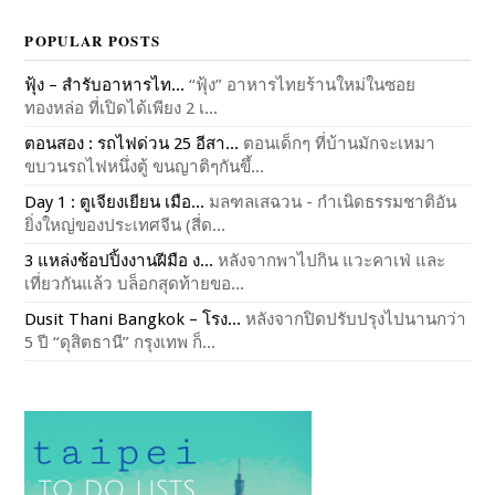
POPULAR POSTS
ฟุ้ง – สำรับอาหารไท...
“ฟุ้ง” อาหารไทยร้านใหม่ในซอย
ทองหล่อ ที่เปิดได้เพียง 2 เ...
ตอนสอง : รถไฟด่วน 25 อีสา...
ตอนเด็กๆ ที่บ้านมักจะเหมา
ขบวนรถไฟหนึ่งตู้ ขนญาติๆกันขึ้...
Day 1 : ตูเจียงเยียน เมือ...
มลฑลเสฉวน - กำเนิดธรรมชาติอัน
ยิ่งใหญ่ของประเทศจีน (สี่ด...
3 แหล่งช้อปปิ้งงานฝีมือ ง...
หลังจากพาไปกิน แวะคาเฟ่ และ
เที่ยวกันแล้ว บล็อกสุดท้ายขอ...
Dusit Thani Bangkok – โรง...
หลังจากปิดปรับปรุงไปนานกว่า
5 ปี “ดุสิตธานี” กรุงเทพ ก็...