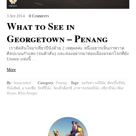
3
Apr
2014
0 Comments
What to See in
Georgetown – Penang
เราตัดสินใจมาเที่ยวปีนังด้วย 2 เหตุผลค่ะ หนึ่งอยากเห็นภาพวาด
ศิลปะบนกำแพง (จนตัวสั่น) และสองอยากมาท่องเมืองมรดกโลกที่ยัง
Unseen แห่งนี้ …
More
By:
Category:
Tags:
bosasivimol
Penang
จอร์จทาวน์ปีนัง
,
ช้อปปิ้งปีนัง
,
ปีนังฮิลล์
,
มาเลเซีย
,
วัดที่ปีนัง
,
วัดเค็กล็อกซิ
,
อาหารอร่อยปีนัง
,
เที่ยวปีนัง
,
Blue
House
,
Khoo Kongsi