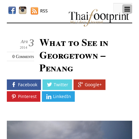
RSS
What to See in
3
Apr
2014
Georgetown –
0 Comments
Penang
Facebook
Twitter
Google+
Pinterest
LinkedIn