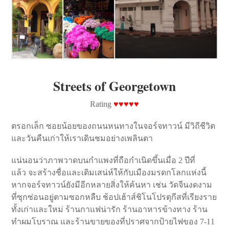
Streets of Georgetown
Rating
♥♥♥♥♥
ตรอกเล็ก ซอยน้อยของถนนหนทางในจอร์จทาวน์ มีวิถีชีวิต
และวันคืนเก่าให้เราเดินชมอย่างเพลินตา
แน่นอนว่าภาพวาดบนกำแพงที่ถือกำเนิดขึ้นเมื่อ 2 ปีที่
แล้ว จะสร้างชื่อและเติมเสน่ห์ให้กับเมืองมรดกโลกแห่งนี้
หากจอร์จทาวน์ยังมีอีกหลายสิ่งให้ค้นหา เช่น วัดจีนงดงาม
ที่ซุกซ่อนอยู่ตามซอกหลืบ ช้อปเฮ้าส์ชิโนโปรตุกีสที่เรียงราย
ทั้งเก่าและใหม่ ร้านกาแฟน่ารัก ร้านอาหารข้างทาง ร้าน
ทำผมโบราณ และร้านขายของที่ปราศจากป้ายไฟของ 7-11