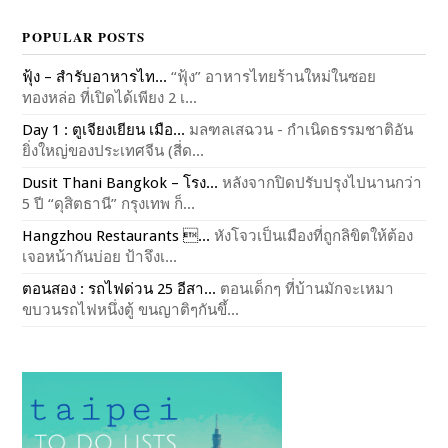
POPULAR POSTS
ฟุ้ง – สำรับอาหารไท...
“ฟุ้ง” อาหารไทยร้านใหม่ในซอย
ทองหล่อ ที่เปิดได้เพียง 2 เ...
Day 1 : ตูเจียงเยียน เมือ...
มลฑลเสฉวน - กำเนิดธรรมชาติอัน
ยิ่งใหญ่ของประเทศจีน (สี่ด...
Dusit Thani Bangkok – โรง...
หลังจากปิดปรับปรุงไปนานกว่า
5 ปี “ดุสิตธานี” กรุงเทพ ก็...
Hangzhou Restaurants ...
หังโจวเป็นเมืองที่ถูกลิขิตให้ต้อง
เจอหน้ากันบ่อย ป้าจึงเ...
ตอนสอง : รถไฟด่วน 25 อีสา...
ตอนเด็กๆ ที่บ้านมักจะเหมา
ขบวนรถไฟหนึ่งตู้ ขนญาติๆกันขึ้...