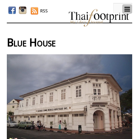
RSS
Blue House