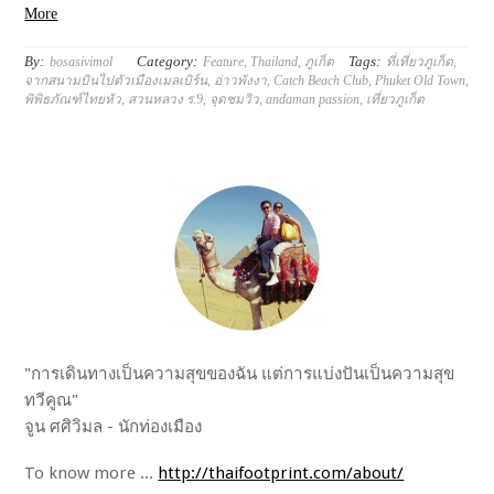
More
By:
Category:
Tags:
bosasivimol
Feature
,
Thailand
,
ภูเก็ต
ที่เที่ยวภูเก็ต
,
จากสนามบินไปตัวเมืองเมลเบิร์น
,
อ่าวพังงา
,
Catch Beach Club
,
Phuket Old Town
,
พิพิธภัณฑ์ไทยหัว
,
สวนหลวง ร.9
,
จุดชมวิว
,
andaman passion
,
เที่ยวภูเก็ต
"การเดินทางเป็นความสุขของฉัน แต่การแบ่งปันเป็นความสุข
ทวีคูณ"
จูน ศศิวิมล - นักท่องเมือง
To know more ...
http://thaifootprint.com/about/