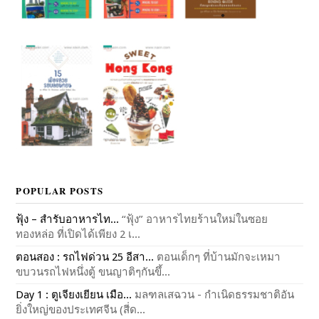
POPULAR POSTS
ฟุ้ง – สำรับอาหารไท...
“ฟุ้ง” อาหารไทยร้านใหม่ในซอย
ทองหล่อ ที่เปิดได้เพียง 2 เ...
ตอนสอง : รถไฟด่วน 25 อีสา...
ตอนเด็กๆ ที่บ้านมักจะเหมา
ขบวนรถไฟหนึ่งตู้ ขนญาติๆกันขึ้...
Day 1 : ตูเจียงเยียน เมือ...
มลฑลเสฉวน - กำเนิดธรรมชาติอัน
ยิ่งใหญ่ของประเทศจีน (สี่ด...