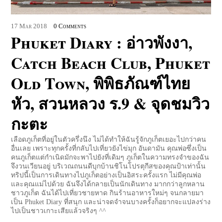
17
Mar
2018
0 Comments
Phuket Diary : อ่าวพังงา,
Catch Beach Club, Phuket
Old Town, พิพิธภัณฑ์ไทย
หัว, สวนหลวง ร.9 & จุดชมวิว
กะตะ
เลือดภูเก็ตที่อยู่ในตัวครึ่งนึง ไม่ได้ทำให้ฉันรู้จักภูเก็ตเยอะไปกว่าคน
อื่นเลย เพราะทุกครั้งที่กลับไปเที่ยวยังไข่มุก อันดามัน คุณพ่อซึ่งเป็น
คนภูเก็ตแต่กำเนิดมักจะพาไปยังที่เดิมๆ ภูเก็ตในความทรงจำของฉัน
จึงวนเวียนอยู่ บริเวณถนนดีบุกบ้านชิโนโปรตุกีสของคุณป้าเท่านั้น
ทริปนี้เป็นการเดินทางไปภูเก็ตอย่างเป็นอิสระครั้งแรก ไม่มีคุณพ่อ
และคุณแม่ไปด้วย ฉันจึงได้กลายเป็นนักเดินทาง มากกว่าลูกหลาน
ชาวภูเก็ต ฉันได้ไปเที่ยวชายหาด กินร้านอาหารใหม่ๆ จนกลายมา
เป็น Phuket Diary ที่สนุก และน่าจดจำจนบางครั้งก็อยากจะแปลงร่าง
ไปเป็นชาวเกาะเสียแล้วจริงๆ ^^