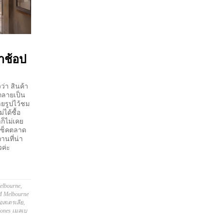
่าช้อป
่า สินค้า
กลายเป็น
ายรูปไว้ชม
ได้ซื้อ
าก็ไม่เคย
ปเช็คตลาด
านที่น่า
วค่ะ
elbourne
,
 Melbourne
อสเตรเลีย
,
Jones เมลเบ