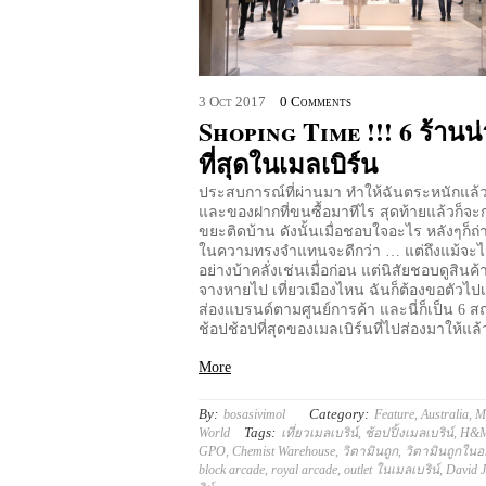
3
Oct
2017
0 Comments
Shoping Time !!! 6 ร้านน
ที่สุดในเมลเบิร์น
ประสบการณ์ที่ผ่านมา ทำให้ฉันตระหนักแล้วว
และของฝากที่ขนซื้อมาทีไร สุดท้ายแล้วก็จะ
ขยะติดบ้าน ดังนั้นเมื่อชอบใจอะไร หลังๆก็ถ่
ในความทรงจำแทนจะดีกว่า … แต่ถึงแม้จะไม่
อย่างบ้าคลั่งเช่นเมื่อก่อน แต่นิสัยชอบดูสินค้
จางหายไป เที่ยวเมืองไหน ฉันก็ต้องขอตัวไ
ส่องแบรนด์ตามศูนย์การค้า และนี่ก็เป็น 6 สถ
ช้อปช้อปที่สุดของเมลเบิร์นที่ไปส่องมาให้แล้
More
By:
Category:
bosasivimol
Feature
,
Australia
,
M
Tags:
World
เที่ยวเมลเบริน์
,
ช้อปปิ้งเมลเบริน์
,
H&M
GPO
,
Chemist Warehouse
,
วิตามินถูก
,
วิตามินถูกในอ
block arcade
,
royal arcade
,
outlet ในเมลเบริน์
,
David 