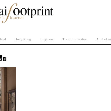
land
Hong Kong
Singapore
Travel Inspiration
A bit of m
ีย