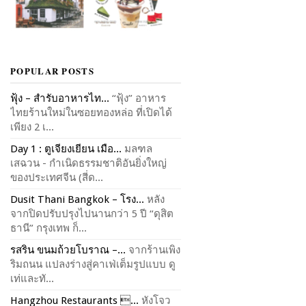
POPULAR POSTS
ฟุ้ง – สำรับอาหารไท...
“ฟุ้ง” อาหาร
ไทยร้านใหม่ในซอยทองหล่อ ที่เปิดได้
เพียง 2 เ...
Day 1 : ตูเจียงเยียน เมือ...
มลฑล
เสฉวน - กำเนิดธรรมชาติอันยิ่งใหญ่
ของประเทศจีน (สี่ด...
Dusit Thani Bangkok – โรง...
หลัง
จากปิดปรับปรุงไปนานกว่า 5 ปี “ดุสิต
ธานี” กรุงเทพ ก็...
รสริน ขนมถ้วยโบราณ –...
จากร้านเพิง
ริมถนน แปลงร่างสู่คาเฟ่เต็มรูปแบบ ดู
เท่และทั...
Hangzhou Restaurants ...
หังโจว