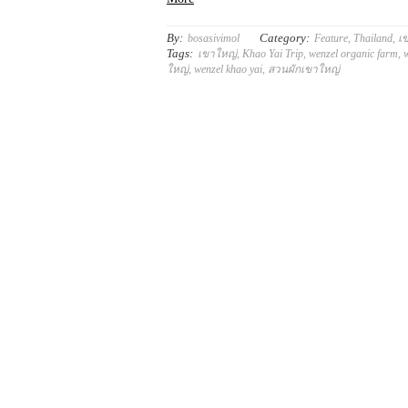
By:
Category:
bosasivimol
Feature
,
Thailand
,
เ
Tags:
เขาใหญ่
,
Khao Yai Trip
,
wenzel organic farm
,
ใหญ่
,
wenzel khao yai
,
สวนผักเขาใหญ่