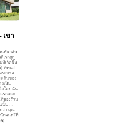
 เขา
ยคนหันกลับ
ดิเรกถูก
ที่เกิดขึ้น
้) Wenzel
รคระบาด
ผืนดินของ
ลายเป็น
คือใคร ฉัน
คนแรกและ
โก้ของร้าน
นนั้น …
ยว่า คุณ
ักดนตรีที่
ฤต)