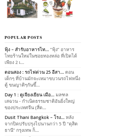
POPULAR POSTS
ฟุ้ง – สำรับอาหารไท...
“ฟุ้ง” อาหาร
ไทยร้านใหม่ในซอยทองหล่อ ที่เปิดได้
เพียง 2 เ...
ตอนสอง : รถไฟด่วน 25 อีสา...
ตอน
เด็กๆ ที่บ้านมักจะเหมาขบวนรถไฟหนึ่ง
ตู้ ขนญาติๆกันขึ้...
Day 1 : ตูเจียงเยียน เมือ...
มลฑล
เสฉวน - กำเนิดธรรมชาติอันยิ่งใหญ่
ของประเทศจีน (สี่ด...
Dusit Thani Bangkok – โรง...
หลัง
จากปิดปรับปรุงไปนานกว่า 5 ปี “ดุสิต
ธานี” กรุงเทพ ก็...