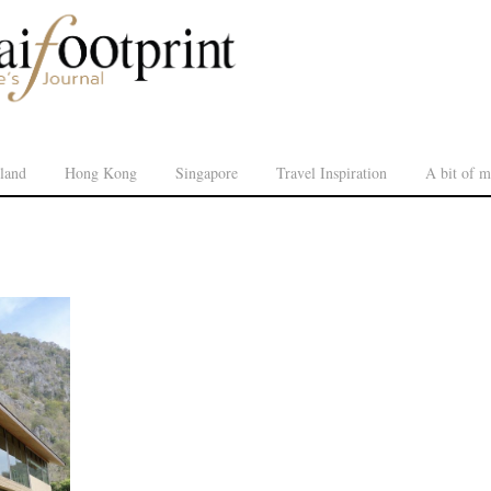
land
Hong Kong
Singapore
Travel Inspiration
A bit of m