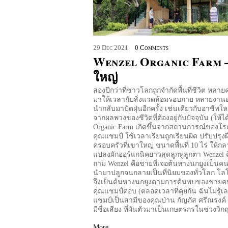
29
Dec
2021
0 Comments
Wenzel Organic Farm –
ใหญ่
สองปีกว่าที่ชาวโลกถูกจำกัดพื้นที่ชีวิต หลา
มาให้เวลากับสิ่งแวดล้อมรอบกาย หลายงานอ
นำกลับมาปัดฝุ่นอีกครั้ง เช่นเดียวกับอาชีพใหม่
จากผลพวงของชีวิตที่ต้องอยู่กับปัจจุบัน (ให้ได
Organic Farm เกิดขึ้นจากสถานการณ์ของโ
คุณแชมป์ ใช้เวลาเรียนถูกเรียนผิด ปรับปรุง
ครอบครัวที่เขาใหญ่ ขนาดพื้นที่ 10 ไร่ ให้ก
แปลงผักออร์แกนิคยาวสุดลูกหูลูกตา Wenzel 
ถาม Wenzel คือชายที่เจอต้นหางนกยูงเป็น
นำมาปลูกจนกลายเป็นที่นิยมของทั่วโลก โล
จึงเป็นต้นหางนกยูงตามการค้นพบของชายค
คุณแชมป์ตอบ (ตลอดเวลาที่คุยกัน ฉันไม่รู้เล
แชมป์เป็นสามีของคุณป่าน กัญภัส ศรีณรงค์ น
มีชื่อเสียง ที่ผันตัวมาเป็นเกษตรกรในช่วงวิก
More