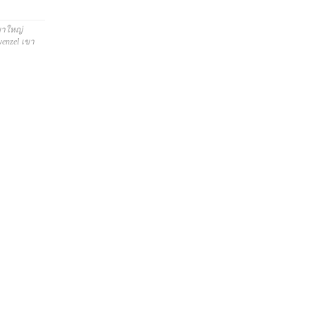
ขาใหญ่
wenzel เขา