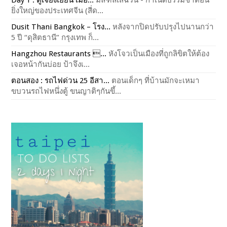
Day 1 : ตูเจียงเยียน เมือ...
มลฑลเสฉวน - กำเนิดธรรมชาติอัน
ยิ่งใหญ่ของประเทศจีน (สี่ด...
Dusit Thani Bangkok – โรง...
หลังจากปิดปรับปรุงไปนานกว่า
5 ปี “ดุสิตธานี” กรุงเทพ ก็...
Hangzhou Restaurants ...
หังโจวเป็นเมืองที่ถูกลิขิตให้ต้อง
เจอหน้ากันบ่อย ป้าจึงเ...
ตอนสอง : รถไฟด่วน 25 อีสา...
ตอนเด็กๆ ที่บ้านมักจะเหมา
ขบวนรถไฟหนึ่งตู้ ขนญาติๆกันขึ้...