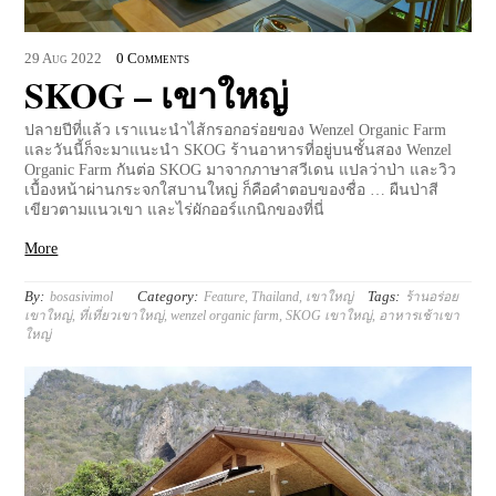
29
Aug
2022
0 Comments
SKOG – เขาใหญ่
ปลายปีที่แล้ว เราแนะนำไส้กรอกอร่อยของ Wenzel Organic Farm
และวันนี้ก็จะมาแนะนำ SKOG ร้านอาหารที่อยู่บนชั้นสอง Wenzel
Organic Farm กันต่อ SKOG มาจากภาษาสวีเดน แปลว่าป่า และวิว
เบื้องหน้าผ่านกระจกใสบานใหญ่ ก็คือคำตอบของชื่อ … ผืนป่าสี
เขียวตามแนวเขา และไร่ผักออร์แกนิกของที่นี่
More
By:
Category:
Tags:
bosasivimol
Feature
,
Thailand
,
เขาใหญ่
ร้านอร่อย
เขาใหญ่
,
ที่เที่ยวเขาใหญ่
,
wenzel organic farm
,
SKOG เขาใหญ่
,
อาหารเช้าเขา
ใหญ่