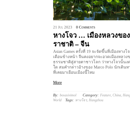
21
Jul
2023
0 Comments
หางโจว … เมืองหลวงขอ
ราชาติ – จีน
Asian Games ครั้งที่ 19 จะจัดขึ้นที่เมืองหางโ
เดือนข้างหน้า จีนคงอยากจะอวดเมืองหลวง
ธรรมชาติสู่สายตาชาวโลก ว่าหางโจวนั้นงด
ใด สมคำกล่าวอ้างของ Marco Polo นักเดินทางผ
ที่เคยมาเยือนเมืองนี้ไหม
More
By:
Category:
bosasivimol
Feature
,
China
,
Han
Tags:
World
หางโจว
,
Hangzhou