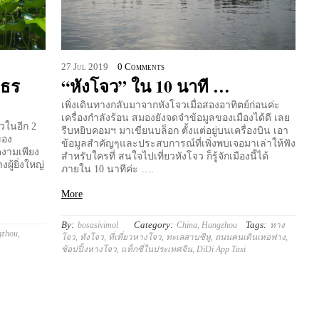
27
Jul
2019
0 Comments
งธร
“หังโจว” ใน 10 นาที …
เพิ่งเดินทางกลับมาจากหังโจวเมื่อสองอาทิตย์ก่อนค่ะ
เครื่องกำลังร้อน สมองยังจดจำข้อมูลของเมืองได้ดี เลย
จวในอีก 2
รีบหยิบคอมฯ มาเขียนบล็อก ตั้งแต่อยู่บนเครื่องบิน เอา
ของ
ข้อมูลสำคัญๆและประสบการณ์ที่เพิ่งพบเจอมาเล่าให้ฟัง
งามเพียง
สำหรับใครที่ สนใจไปเที่ยวหังโจว ก็รู้จักเมืองนี้ได้
ู้ยิ่งใหญ่
ภายใน 10 นาทีค่ะ ….
More
By:
Category:
Tags:
bosasivimol
China
,
Hangzhou
หาง
gzhou
,
โจว
,
หังโจว
,
ที่เที่ยวหางโจว
,
ทะเลสาบซีหู
,
ถนนคนเดินเหอฟาง
,
ช้อปปิ้งหางโจว
,
แท็กซี่ในประเทศจีน
,
DiDi App Taxi