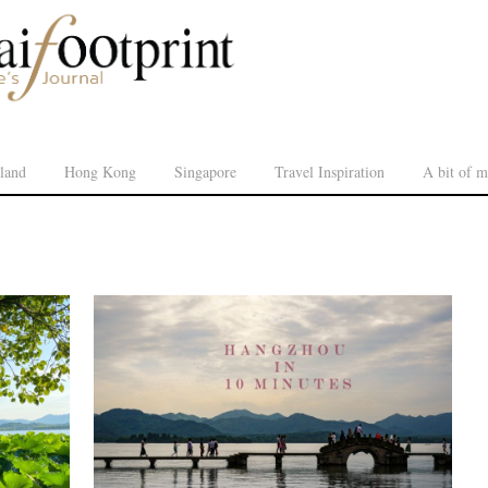
land
Hong Kong
Singapore
Travel Inspiration
A bit of m