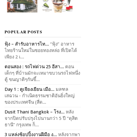
POPULAR POSTS
ฟุ้ง – สำรับอาหารไท...
“ฟุ้ง” อาหาร
ไทยร้านใหม่ในซอยทองหล่อ ที่เปิดได้
เพียง 2 เ...
ตอนสอง : รถไฟด่วน 25 อีสา...
ตอน
เด็กๆ ที่บ้านมักจะเหมาขบวนรถไฟหนึ่ง
ตู้ ขนญาติๆกันขึ้...
Day 1 : ตูเจียงเยียน เมือ...
มลฑล
เสฉวน - กำเนิดธรรมชาติอันยิ่งใหญ่
ของประเทศจีน (สี่ด...
Dusit Thani Bangkok – โรง...
หลัง
จากปิดปรับปรุงไปนานกว่า 5 ปี “ดุสิต
ธานี” กรุงเทพ ก็...
3 แหล่งช้อปปิ้งงานฝีมือ ง...
หลังจากพา