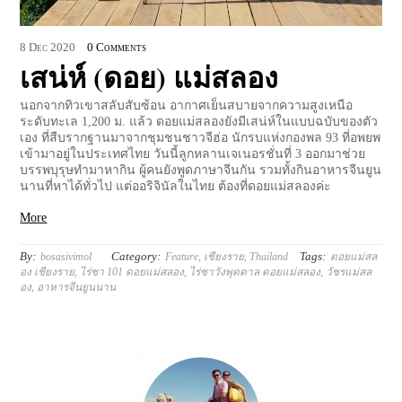
8
Dec
2020
0 Comments
เสน่ห์ (ดอย) แม่สลอง
นอกจากทิวเขาสลับสับซ้อน อากาศเย็นสบายจากความสูงเหนือ
ระดับทะเล 1,200 ม. แล้ว ดอยแม่สลองยังมีเสน่ห์ในแบบฉบับของตัว
เอง ที่สืบรากฐานมาจากชุมชนชาวจีฮ่อ นักรบแห่งกองพล 93 ที่อพยพ
เข้ามาอยู่ในประเทศไทย วันนี้ลูกหลานเจเนอรชั่นที่ 3 ออกมาช่วย
บรรพบุรุษทำมาหากิน ผู้คนยังพูดภาษาจีนกัน รวมทั้งกินอาหารจีนยูน
นานที่หาได้ทั่วไป แต่ออริจินัลในไทย ต้องที่ดอยแม่สลองค่ะ
More
By:
Category:
Tags:
bosasivimol
Feature
,
เชียงราย
,
Thailand
ดอยแม่สล
อง เชียงราย
,
ไร่ชา 101 ดอยแม่สลอง
,
ไร่ชาวังพุดตาล ดอยแม่สลอง
,
วัชรแม่สล
อง
,
อาหารจีนยูนนาน