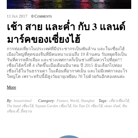
11
Jan
2017
0 Comments
เช้า สาย และค่ำ กับ 3 แลนด์
มาร์คของเซี่ยงไฮ้
การท่องเที่ยวในประเทศที่มีประชากรเป็นพันล้าน และในเซี่ยงไฮ้
เมืองใหญ่ที่สุดของจีนที่มีคนหนาแน่นถึง 19 ล้านคน วันหยุดจึงเป็น
วันที่ควรหลีกเลี่ยง และช่วงเทศกาลก็เป็นช่วงที่ไม่ควรไปที่สุด!!!
เซี่ยงไฮ้ครั้งที่ 4 เกิดขึ้นเมื่อเดือนมีนาคม ปี 2015 ฉันเลือกไปท่อง
เซี่ยงไฮ้ในวันธรรมดา ในเดือนที่อากาศเย็น และไม่มีเทศกาลอะไร
ใหญ่โต เพราะทริปนี้มีสูงวัยอายุเหยียบ 70 ไปด้วยกันอีกสองคนค่ะ
More
By:
Category:
Tags:
bosasivimol
Feature
,
World
,
Shanghai
เที่ยวเซี่ยงไฮ้
,
The bund เซี่ยงไฮ้
,
Yuyuan Garden เซี่ยงไฮ้
,
Xin Tian Di เซี่ยงไฮ้
,
เดอะ บันด์
,
ซิน
เทียน ตี้
,
อี้หยวน