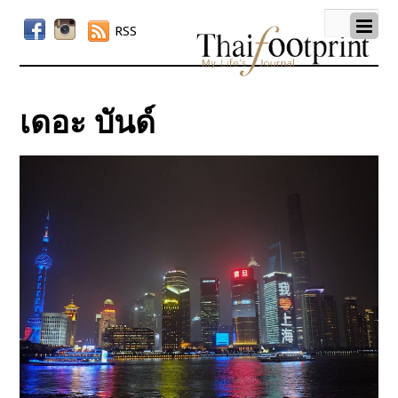
RSS
เดอะ บันด์