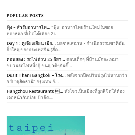
POPULAR POSTS
ฟุ้ง – สำรับอาหารไท...
“ฟุ้ง” อาหารไทยร้านใหม่ในซอย
ทองหล่อ ที่เปิดได้เพียง 2 เ...
Day 1 : ตูเจียงเยียน เมือ...
มลฑลเสฉวน - กำเนิดธรรมชาติอัน
ยิ่งใหญ่ของประเทศจีน (สี่ด...
ตอนสอง : รถไฟด่วน 25 อีสา...
ตอนเด็กๆ ที่บ้านมักจะเหมา
ขบวนรถไฟหนึ่งตู้ ขนญาติๆกันขึ้...
Dusit Thani Bangkok – โรง...
หลังจากปิดปรับปรุงไปนานกว่า
5 ปี “ดุสิตธานี” กรุงเทพ ก็...
Hangzhou Restaurants ...
หังโจวเป็นเมืองที่ถูกลิขิตให้ต้อง
เจอหน้ากันบ่อย ป้าจึงเ...