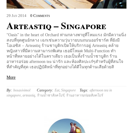
29
Jan
2014
0 Comments
Arteastiq – Singapore
“Oasis” in the heart of Orchard ท่ามกลางพายุที่โหมแรง มักมีความนิ่ง
สงบที่จุดศูนย์กลาง เฉกเช่นความวุ่นวายบนถนนออร์ชาร์ต ที่ยังมี
โอเอซิส – Arteastiq ร้านชาบูติกเปิดให้บริการอยู่ Arteastiq คล้าย
หญิงสาวที่มีความสามารถพิเศษ เธอมีโหมด Multi-Function ทำ
หน้าที่หลายอย่างได้ในคราเดียว เธอเป็นทั้งร้านน้ำชาบูติก ร้าน
อาหารอร่อย afternoon tea น่ารัก และห้องศิลปะเก๋ๆสำหรับผู้ที่สนใจ
ที่สำคัญที่สุด เธอปฏิบัติหน้าที่ทุกอย่างได้ดีในทุกด้านเสียด้วยสิ
More
By:
Category:
Tags:
bosasivimol
Eat
,
Singapore
afternoon tea in
singapore
,
arteastiq
,
ร้านน้ำชาสิงคโปร์
,
ร้านอาหารอร่อยสิงคโปร์