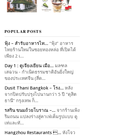
POPULAR POSTS
ฟุ้ง – สำรับอาหารไท...
“ฟุ้ง” อาหาร
ไทยร้านใหม่ในซอยทองหล่อ ที่เปิดได้
เพียง 2 เ...
Day 1 : ตูเจียงเยียน เมือ...
มลฑล
เสฉวน - กำเนิดธรรมชาติอันยิ่งใหญ่
ของประเทศจีน (สี่ด...
Dusit Thani Bangkok – โรง...
หลัง
จากปิดปรับปรุงไปนานกว่า 5 ปี “ดุสิต
ธานี” กรุงเทพ ก็...
รสริน ขนมถ้วยโบราณ –...
จากร้านเพิง
ริมถนน แปลงร่างสู่คาเฟ่เต็มรูปแบบ ดู
เท่และทั...
Hangzhou Restaurants ...
หังโจว