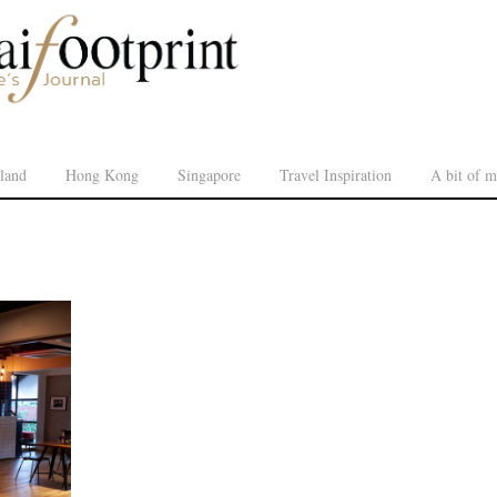
land
Hong Kong
Singapore
Travel Inspiration
A bit of m