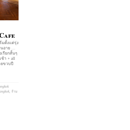
Cafe
มตั้งแต่รุ่ง
เขินอาย …
เรียกสั้นๆ
ช้า + all
ลายขวบปี
angkok
Bangkok
,
ร้าน