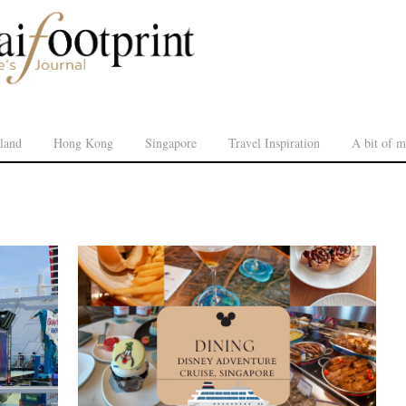
land
Hong Kong
Singapore
Travel Inspiration
A bit of m