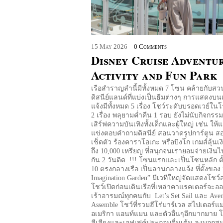
15
May
2026
0 Comments
Disney Cruise Adventur
Activity and Fun Park
เรือสำราญลำนี้มีทั้งหมด 7 โซน คล้ายกับสว
ดิสนีย์แลนด์ที่แบ่งเป็นธีมต่างๆ การแสดงบน
แจ้งมีทั้งหมด 5 เรื่อง โชว์ระดับบรอดเวย์ใน
2 เรื่อง พลุยามค่ำคืน 1 รอบ ยังไม่นับกิจกรรมย
เสิร์ฟความบันเทิงทั้งเด็กและผู้ใหญ่ เช่น ให
แข่งตอบคำถามดิสนีย์ สอนวาดรูปการ์ตูน สอ
เช็ดตัว ร้องคาราโอเกะ หรือบิงโก เกมส์ลุ้นเ
ถึง 10,000 เหรียญ ที่สนุกจนเรายอมจ่ายเงินไ
กัน 2 วันติด !!! โซนแรกและเป็นโซนหลัก ตั้งอย
10 ตรงกลางเรือ เป็นลานกลางแจ้ง ที่ตั้งของ 
Imagination Garden” มีเวทีใหญ่จัดแสดงโชว์
โชว์เปิดก่อนเดินเรือที่เหล่าคาแรคเตอร์จะอ
เร้าอารมณ์ทุกคนกับ Let’s Set Sail และ Aven
Assemble โชว์ที่รวมฮีโร่มาร์เวล สไปเดอร์แ
อเมริกา แอนท์แมน และตัวอื่นๆอีกมากมาย โช
สีเสียงและเอฟเฟค์ประกอบตื่นเต้น ลุงบอกส