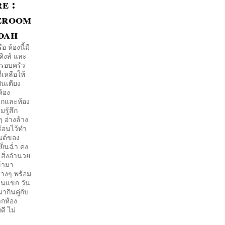
e :
eroom
dah
อ ห้องนี้มี
คิงส์ และ
งครอบครัว
่เหลือให้
็นเตียง
้อง
ยกและห้อง
รู้สึก
ๆ อ่างล้าง
ำร้อนไว้ทำ
นด์ของ
ย็นฉ่ำ คง
 สิ่งอำนวย
้ามา
่างๆ พร้อม
วนแขก วัน
ากินคู่กับ
ากห้อง
ี ไม่