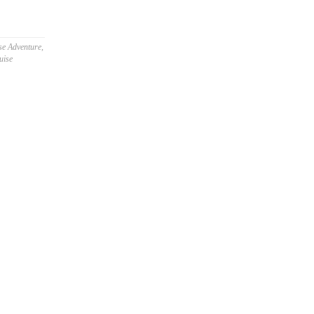
se Adventure
,
uise