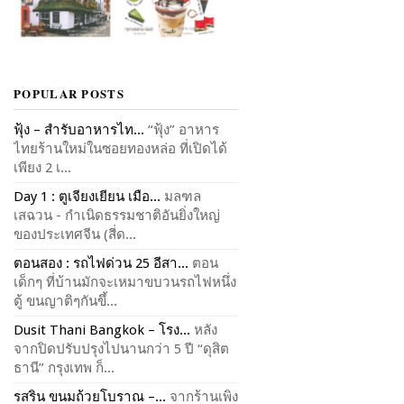
POPULAR POSTS
ฟุ้ง – สำรับอาหารไท...
“ฟุ้ง” อาหาร
ไทยร้านใหม่ในซอยทองหล่อ ที่เปิดได้
เพียง 2 เ...
Day 1 : ตูเจียงเยียน เมือ...
มลฑล
เสฉวน - กำเนิดธรรมชาติอันยิ่งใหญ่
ของประเทศจีน (สี่ด...
ตอนสอง : รถไฟด่วน 25 อีสา...
ตอน
เด็กๆ ที่บ้านมักจะเหมาขบวนรถไฟหนึ่ง
ตู้ ขนญาติๆกันขึ้...
Dusit Thani Bangkok – โรง...
หลัง
จากปิดปรับปรุงไปนานกว่า 5 ปี “ดุสิต
ธานี” กรุงเทพ ก็...
รสริน ขนมถ้วยโบราณ –...
จากร้านเพิง