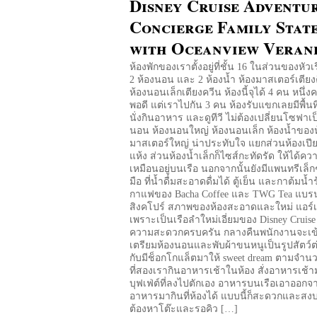
Disney Cruise Adventur
Concierge Family Stat
with Oceanview Veran
ห้องพักของเราตั้งอยู่ที่ชั้น 16 ในส่วนของหัวเรื
2 ห้องนอน และ 2 ห้องน้ำ ห้องมาสเตอร์เตียง
ห้องนอนเล็กเตียงควีน ห้องนี้จุได้ 4 คน หนึ่
พอดี แต่เราไปกัน 3 คน ห้องรับแขกเลยมีพื้นที
นั่งกินอาหาร และดูทีวี ไม่ต้องเปลี่ยนโซฟาเป
นอน ห้องนอนใหญ่ ห้องนอนเล็ก ห้องน้ำของห
มาสเตอร์ใหญ่ น่าประทับใจ แยกส่วนห้องเปี
แห้ง ส่วนห้องน้ำเล็กก็ไซส์กะทัดรัด ให้ได้ความ
เหมือนอยู่บนเรือ นอกจากนั้นยังมีแพนทรีเล็ก
มือ ที่น้ำดื่มสะอาดดื่มได้ ตู้เย็น และกาต้มน้
กาแฟของ Bacha Coffee และ TWG Tea แบร
สิงคโปร์ สภาพของห้องสะอาดและใหม่ แอร์เ
เพราะเป็นเรือลำใหม่เอี่ยมของ Disney Cruise
ความสะดวกครบครัน กลางคืนพนักงานจะเข
เตรียมห้องนอนและพับผ้าขนหนูเป็นรูปสัตว์ต
กับมีช็อกโกแล็ตมาให้ sweet dream ตามจำน
ที่สองเรากินอาหารเช้าในห้อง สั่งอาหารเช้าม
บุฟเฟ่ต์ที่ลงไปตักเอง อาหารบนเรือเอาออกจ
อาหารมากินที่ห้องได้ แบบนี้ก็สะดวกและสงบด
ต้องหาโต๊ะและรอคิว […]