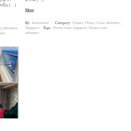
กนั้น […]
More
By:
Category:
bosasivimol
Feature
,
Disney Cruise Adventure
,
Tags:
Singapore
Disney cruise singapore
,
Disney cruise
se Adventure
,
adventure
uise