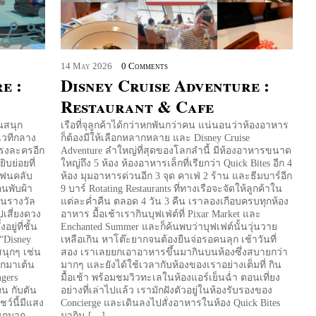
14
May
2026
0 Comments
e :
Disney Cruise Adventure :
Restaurant & Cafe
นสนุก
เรือที่จุลูกค้าได้กว่าหกพันกว่าคน แน่นอนว่าห้องอาหาร
เวทีกลาง
ก็ต้องมีให้เลือกหลากหลาย และ Disney Cruise
โรงละครอีก
Adventure ลำใหญ่ที่สุดของโลกลำนี้ มีห้องอาหารขนาด
ิบย่อยที่
ใหญ่ถึง 5 ห้อง ห้องอาหารเล็กที่เรียกว่า Quick Bites อีก 4
้แฟนคลับ
ห้อง มุมอาหารด่วนอีก 3 จุด คาเฟ่ 2 ร้าน และธีมบาร์อีก
นพับผ้า
9 บาร์ Rotating Restaurants ที่ทางเรือจะจัดให้ลูกค้าใน
งินรางวัล
แต่ละค่ำคืน ตลอด 4 วัน 3 คืน เราลองเกือบครบทุกห้อง
ปเสี่ยงดวง
อาหาร มื้อเช้าเรากินบุฟเฟ่ต์ที่ Pixar Market และ
ู่ที่ชั้น
Enchanted Summer และก็ค้นพบว่าบุฟเฟต์นั้นวุ่นวาย
“Disney
เหลือเกิน หาโต๊ะยากจนต้องยืนจ่อรอคนลุก เช้าวันที่
สนุกๆ เช่น
สอง เราเลยยกเอาอาหารขึ้นมากินบนห้องซึ่งสบายกว่า
อกมาเต้น
มากๆ และยังได้ใช้เวลากับห้องของเราอย่างเต็มที่ กิน
gers
มื้อเช้า พร้อมชมวิวทะเลในห้องแอร์เย็นฉ่ำ ตอนเที่ยง
มน กับตัน
อย่างที่เล่าไปแล้ว เรามักฝังตัวอยู่ในห้องรับรองของ
ว์นี้มีแสง
Concierge และเดินลงไปสั่งอาหารในห้อง Quick Bites
นุกมาก
มากิน […]