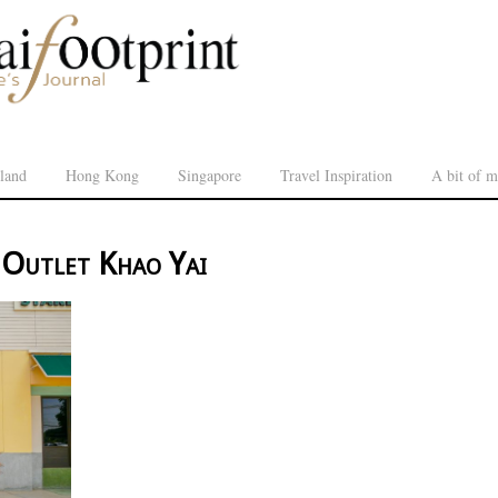
land
Hong Kong
Singapore
Travel Inspiration
A bit of m
Outlet Khao Yai