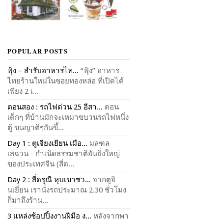
POPULAR POSTS
ฟุ้ง – สำรับอาหารไท...
“ฟุ้ง” อาหาร
ไทยร้านใหม่ในซอยทองหล่อ ที่เปิดได้
เพียง 2 เ...
ตอนสอง : รถไฟด่วน 25 อีสา...
ตอน
เด็กๆ ที่บ้านมักจะเหมาขบวนรถไฟหนึ่ง
ตู้ ขนญาติๆกันขึ้...
Day 1 : ตูเจียงเยียน เมือ...
มลฑล
เสฉวน - กำเนิดธรรมชาติอันยิ่งใหญ่
ของประเทศจีน (สี่ด...
Day 2 : สี่ดรุณี หุบเขาซว...
จากตูจิ
นเยี่ยน เรานั่งรถประมาณ 2.30 ชั่วโมง
ก็มาถึงร้าน...
3 แหล่งช้อปปิ้งงานฝีมือ ง...
หลังจากพา