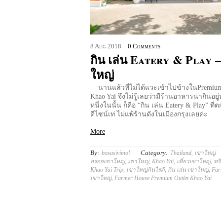
8
Aug
2018
0 Comments
กิน เล่น Eatery & Play –
ใหญ่
นานแล้วที่ไม่ได้แวะเข้าไปข้างในPremium
Khao Yai จึงไม่รู้เลยว่ามีร้านอาหารน่ากินอย
หนึ่งในนั้น ก็คือ “กิน เล่น Eatery & Play” ที่ต
ดีไซน์เท่ ไม่แพ้ร้านดังในเมืองกรุงเลยค่ะ
More
By:
Category:
bosasivimol
Thailand
,
เขาใหญ่
อร่อยเขาใหญ่
,
เขาใหญ่
,
Khao Yai
,
เที่ยวเขาใหญ่
,
ทร
Khao Yai Trip
,
เขาใหญ่กินไรดี
,
กิน เล่น เขาใหญ่
,
Far
เขาใหญ่
,
Farmer House Premium Outlet Khao Yai