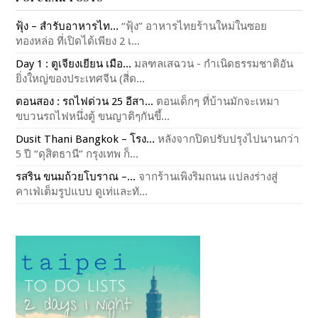
ฟุ้ง – สำรับอาหารไท...
“ฟุ้ง” อาหารไทยร้านใหม่ในซอย
ทองหล่อ ที่เปิดได้เพียง 2 เ...
Day 1 : ตูเจียงเยียน เมือ...
มลฑลเสฉวน - กำเนิดธรรมชาติอัน
ยิ่งใหญ่ของประเทศจีน (สี่ด...
ตอนสอง : รถไฟด่วน 25 อีสา...
ตอนเด็กๆ ที่บ้านมักจะเหมา
ขบวนรถไฟหนึ่งตู้ ขนญาติๆกันขึ้...
Dusit Thani Bangkok – โรง...
หลังจากปิดปรับปรุงไปนานกว่า
5 ปี “ดุสิตธานี” กรุงเทพ ก็...
รสริน ขนมถ้วยโบราณ –...
จากร้านเพิงริมถนน แปลงร่างสู่
คาเฟ่เต็มรูปแบบ ดูเท่และทั...