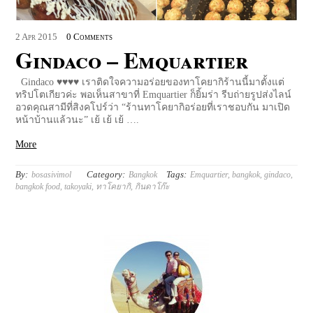
2
Apr
2015
0 Comments
Gindaco – Emquartier
Gindaco ♥♥♥♥ เราติดใจความอร่อยของทาโคยากิร้านนี้มาตั้งแต่
ทริปโตเกียวค่ะ พอเห็นสาขาที่ Emquartier ก็ยิ้มร่า รีบถ่ายรูปส่งไลน์
อวดคุณสามีที่สิงคโปร์ว่า “ร้านทาโคยากิอร่อยที่เราชอบกัน มาเปิด
หน้าบ้านแล้วนะ” เย้ เย้ เย้ ….
More
By:
Category:
Tags:
bosasivimol
Bangkok
Emquartier
,
bangkok
,
gindaco
,
bangkok food
,
takoyaki
,
ทาโคยากิ
,
กินดาโก๊ะ