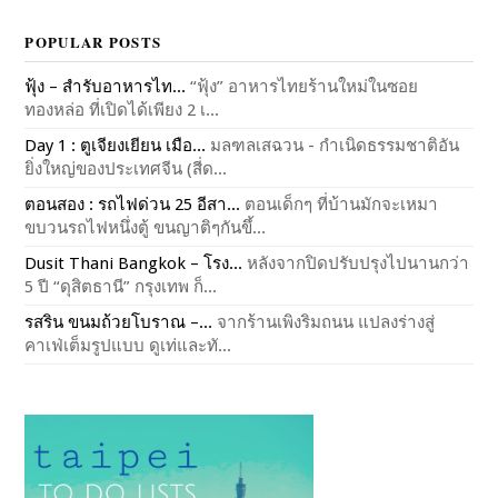
POPULAR POSTS
ฟุ้ง – สำรับอาหารไท...
“ฟุ้ง” อาหารไทยร้านใหม่ในซอย
ทองหล่อ ที่เปิดได้เพียง 2 เ...
Day 1 : ตูเจียงเยียน เมือ...
มลฑลเสฉวน - กำเนิดธรรมชาติอัน
ยิ่งใหญ่ของประเทศจีน (สี่ด...
ตอนสอง : รถไฟด่วน 25 อีสา...
ตอนเด็กๆ ที่บ้านมักจะเหมา
ขบวนรถไฟหนึ่งตู้ ขนญาติๆกันขึ้...
Dusit Thani Bangkok – โรง...
หลังจากปิดปรับปรุงไปนานกว่า
5 ปี “ดุสิตธานี” กรุงเทพ ก็...
รสริน ขนมถ้วยโบราณ –...
จากร้านเพิงริมถนน แปลงร่างสู่
คาเฟ่เต็มรูปแบบ ดูเท่และทั...