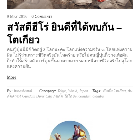
9
May
2016
0 Comments
สวัสดีฮีโร่ ยินดีที่ได้พบกัน –
โตเกียว
คนญี่ปุ่นนี่มีชีวิตอยู่ 2 โลกนะคะ โลกแห่งความจริง vs โลกแห่งความ
ฝัน ไม่รู้ว่าเพราะชีวิตจริงมันโหดร้าย หรือไม่คนญี่ปุ่นก็ช่างเพ้อฝัน
ถึงทำให้สร้างตัวการ์ตูนขึ้นมามากมาย หลบหนีจากชีวิตจริงไปสู่โลก
แห่งความฝัน
More
By:
Category:
Tags:
bosasivimol
Tokyo
,
World
,
Japan
กันดั้ม โตเกียว
,
กัน
ดั้มคาเฟ่
,
Gundam Diver City
,
กันดั้ม โอไดบะ
,
Gundam Odaiba