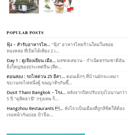
POPULAR POSTS
ฟุ้ง – สำรับอาหารไท...
“ฟุ้ง” อาหารไทยร้านใหม่ในซอย
ทองหล่อ ที่เปิดได้เพียง 2 เ...
Day 1 : ตูเจียงเยียน เมือ...
มลฑลเสฉวน - กำเนิดธรรมชาติอัน
ยิ่งใหญ่ของประเทศจีน (สี่ด...
ตอนสอง : รถไฟด่วน 25 อีสา...
ตอนเด็กๆ ที่บ้านมักจะเหมา
ขบวนรถไฟหนึ่งตู้ ขนญาติๆกันขึ้...
Dusit Thani Bangkok – โรง...
หลังจากปิดปรับปรุงไปนานกว่า
5 ปี “ดุสิตธานี” กรุงเทพ ก็...
Hangzhou Restaurants ...
หังโจวเป็นเมืองที่ถูกลิขิตให้ต้อง
เจอหน้ากันบ่อย ป้าจึงเ...