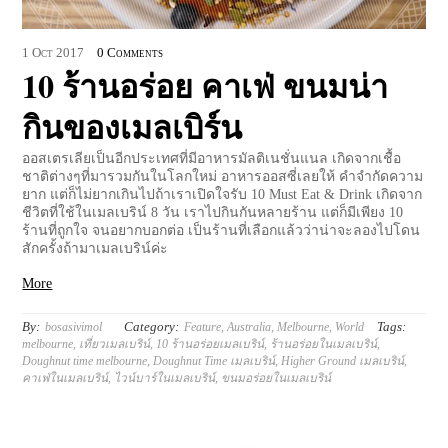
1
Oct
2017
0 Comments
10 ร้านอร่อย คาเฟ่ ขนมน่า
กินของเมลเบิร์น
ออสเตรเลียเป็นอีกประเทศที่มีอาหารมัลติเนชั่นแนล เกิดจากเชื้อ
ชาติต่างๆที่มารวมกันในโลกใหม่ อาหารออสซี่เลยให้ คำจำกัดความ
ยาก แต่ก็ไม่ยากเกินไปถ้าเราเปิดใจรับ 10 Must Eat & Drink เกิดจาก
ชีวิตที่ใช้ในเมลเบริน์ 8 วัน เราไปกินกันหลายร้าน แต่ก็มีเพียง 10
ร้านที่ถูกใจ จนอยากบอกต่อ เป็นร้านที่เลือกแล้วว่าน่าจะลองไปโดน
สักครั้งถ้ามาเมลเบริน์ค่ะ
More
By:
Category:
Tags:
bosasivimol
Feature
,
Australia
,
Melbourne
,
World
melbourne
,
เที่ยวเมลเบริน์
,
10 ร้านอร่อยเมลเบริน์
,
ร้านอร่อยในเมลเบริน์
,
Doughnut time melbourne
,
Doughnut Time เมลเบริน์
,
Higher Ground เมลเบริน์
,
คาเฟ่ในเมลเบริน์
,
ไวน์บาร์ในเมลเบริน์
,
ขนมอร่อยในเมลเบริน์