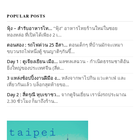
POPULAR POSTS
ฟุ้ง – สำรับอาหารไท...
“ฟุ้ง” อาหารไทยร้านใหม่ในซอย
ทองหล่อ ที่เปิดได้เพียง 2 เ...
ตอนสอง : รถไฟด่วน 25 อีสา...
ตอนเด็กๆ ที่บ้านมักจะเหมา
ขบวนรถไฟหนึ่งตู้ ขนญาติๆกันขึ้...
Day 1 : ตูเจียงเยียน เมือ...
มลฑลเสฉวน - กำเนิดธรรมชาติอัน
ยิ่งใหญ่ของประเทศจีน (สี่ด...
3 แหล่งช้อปปิ้งงานฝีมือ ง...
หลังจากพาไปกิน แวะคาเฟ่ และ
เที่ยวกันแล้ว บล็อกสุดท้ายขอ...
Day 2 : สี่ดรุณี หุบเขาซว...
จากตูจินเยี่ยน เรานั่งรถประมาณ
2.30 ชั่วโมง ก็มาถึงร้าน...