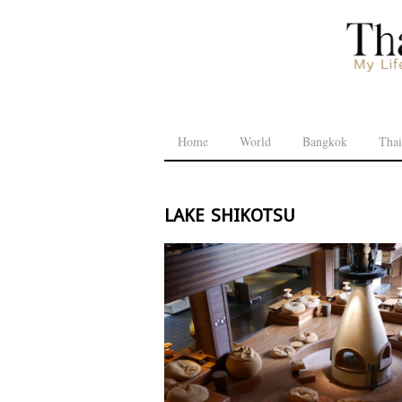
Home
World
Bangkok
Thai
lake shikotsu