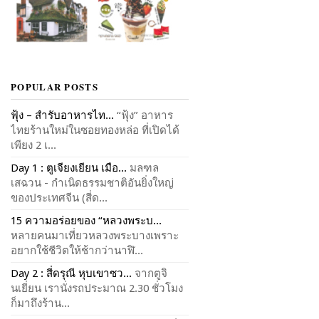
POPULAR POSTS
ฟุ้ง – สำรับอาหารไท...
“ฟุ้ง” อาหาร
ไทยร้านใหม่ในซอยทองหล่อ ที่เปิดได้
เพียง 2 เ...
Day 1 : ตูเจียงเยียน เมือ...
มลฑล
เสฉวน - กำเนิดธรรมชาติอันยิ่งใหญ่
ของประเทศจีน (สี่ด...
15 ความอร่อยของ “หลวงพระบ...
หลายคนมาเที่ยวหลวงพระบางเพราะ
อยากใช้ชีวิตให้ช้ากว่านาฬิ...
Day 2 : สี่ดรุณี หุบเขาซว...
จากตูจิ
นเยี่ยน เรานั่งรถประมาณ 2.30 ชั่วโมง
ก็มาถึงร้าน...