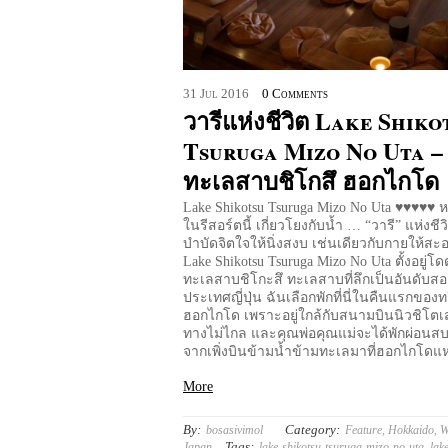
31
Jul
2016
0 Comments
วารีแห่งชีวิต Lake Shiko
Tsuruga Mizo No Uta –
ทะเลสาบชิโกสึ ฮอกไกโด
Lake Shikotsu Tsuruga Mizo No Uta ♥♥♥♥♥ 
ในรีสอร์ตนี้ เกี่ยวโยงกับน้ำ … “วารี” แห่งชีว
บำบัดจิตใจให้นิ่งสงบ เช่นเดียวกับกายให้
Lake Shikotsu Tsuruga Mizo No Uta ตั้งอยู่โด
ทะเลสาบชิโกะสึ ทะเลสาบที่ลึกเป็นอันดับส
ประเทศญี่ปุ่น ฉันเลือกพักที่นี่ในคืนแรกของท
ฮอกไกโด เพราะอยู่ใกล้กับสนามบินนิวชิโตเ
ทางไม่ไกล และคุณพ่อคุณแม่จะได้พักผ่อนส
จากเพิ่งบินข้ามน้ำข้ามทะเลมาที่ฮอกไกโดแห่
More
By:
Category:
bosasivimol
Feature
,
Hokkaido
,
W
Tags:
Japan
lake-shikotsu-tsuruga-mizo-no-uta
,
lak