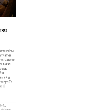
tsu
หลายอย่าง
ิตทีช่วย
สะอาดหมดจด
ดเด่นริม
องของ
ริป
สะ เดิน
บายๆหลัง
งนี้
orld
,
e shikotsu
,