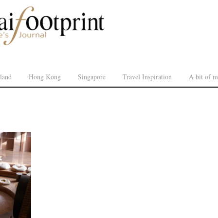
land
Hong Kong
Singapore
Travel Inspiration
A bit of m