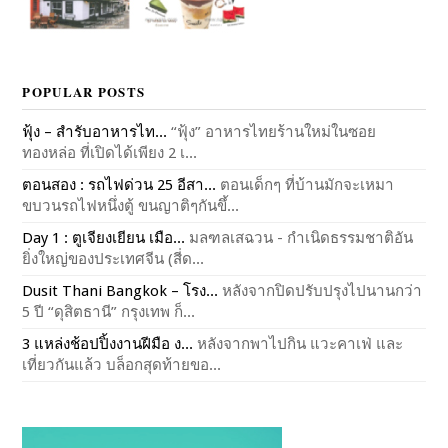
POPULAR POSTS
ฟุ้ง – สำรับอาหารไท...
“ฟุ้ง” อาหารไทยร้านใหม่ในซอย
ทองหล่อ ที่เปิดได้เพียง 2 เ...
ตอนสอง : รถไฟด่วน 25 อีสา...
ตอนเด็กๆ ที่บ้านมักจะเหมา
ขบวนรถไฟหนึ่งตู้ ขนญาติๆกันขึ้...
Day 1 : ตูเจียงเยียน เมือ...
มลฑลเสฉวน - กำเนิดธรรมชาติอัน
ยิ่งใหญ่ของประเทศจีน (สี่ด...
Dusit Thani Bangkok – โรง...
หลังจากปิดปรับปรุงไปนานกว่า
5 ปี “ดุสิตธานี” กรุงเทพ ก็...
3 แหล่งช้อปปิ้งงานฝีมือ ง...
หลังจากพาไปกิน แวะคาเฟ่ และ
เที่ยวกันแล้ว บล็อกสุดท้ายขอ...