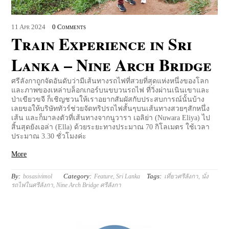
11
Apr
2024
0 Comments
Train Experience in Sri
Lanka – Nine Arch Bridge
ศรีลังกาถูกจัดอันดับว่ามีเส้นทางรถไฟที่สวยที่สุดแห่งหนึ่งของโลก
และภาพของเหล่าบล็อกเกอร์บนขบวนรถไฟ ที่วิ่งผ่านเนินเขาและ
ป่าเขียวขจี ก็เชิญชวนให้เราอยากสัมผัสกับประสบการณ์นั้นบ้าง
เลยขอให้บริษัททัวร์ช่วยจัดทริปรถไฟสั้นๆบนเส้นทางสวยๆสักหนึ่ง
เส้น และก็มาลงตัวที่เส้นทางจากนูวารา เอลิย่า (Nuwara Eliya) ไป
สิ้นสุดยังเอล่า (Ella) ด้วยระยะทางประมาณ 70 กิโลเมตร ใช้เวลา
ประมาณ 3.30 ชั่วโมงค่ะ
More
By:
Category:
Tags:
bosasivimol
Feature
,
Sri Lanka
เที่ยวศรีลังกา
,
นั่ง
รถไฟในศรีลังกา
,
Nine Arch Bridge ศรีลังกา