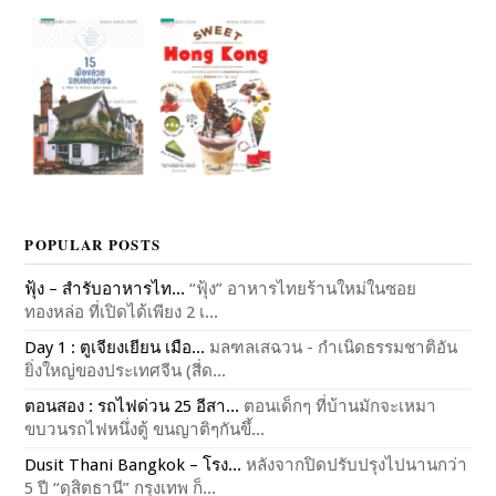
POPULAR POSTS
ฟุ้ง – สำรับอาหารไท...
“ฟุ้ง” อาหารไทยร้านใหม่ในซอย
ทองหล่อ ที่เปิดได้เพียง 2 เ...
Day 1 : ตูเจียงเยียน เมือ...
มลฑลเสฉวน - กำเนิดธรรมชาติอัน
ยิ่งใหญ่ของประเทศจีน (สี่ด...
ตอนสอง : รถไฟด่วน 25 อีสา...
ตอนเด็กๆ ที่บ้านมักจะเหมา
ขบวนรถไฟหนึ่งตู้ ขนญาติๆกันขึ้...
Dusit Thani Bangkok – โรง...
หลังจากปิดปรับปรุงไปนานกว่า
5 ปี “ดุสิตธานี” กรุงเทพ ก็...