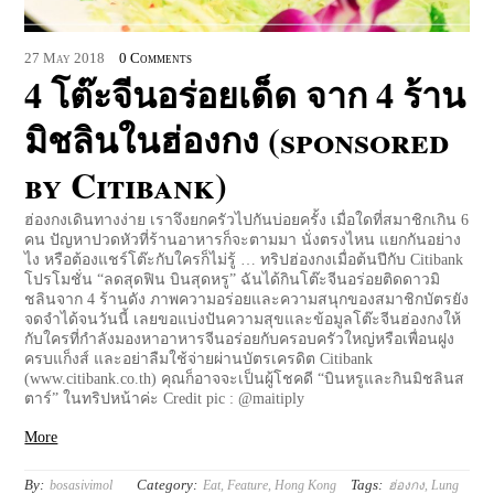
27
May
2018
0 Comments
4 โต๊ะจีนอร่อยเด็ด จาก 4 ร้าน
มิชลินในฮ่องกง (sponsored
by Citibank)
ฮ่องกงเดินทางง่าย เราจึงยกครัวไปกันบ่อยครั้ง เมื่อใดที่สมาชิกเกิน 6
คน ปัญหาปวดหัวที่ร้านอาหารก็จะตามมา นั่งตรงไหน แยกกันอย่าง
ไง หรือต้องแชร์โต๊ะกับใครก็ไม่รู้ … ทริปฮ่องกงเมื่อต้นปีกับ Citibank
โปรโมชั่น “ลดสุดฟิน บินสุดหรู” ฉันได้กินโต๊ะจีนอร่อยติดดาวมิ
ชลินจาก 4 ร้านดัง ภาพความอร่อยและความสนุกของสมาชิกบัตรยัง
จดจำได้จนวันนี้ เลยขอแบ่งปันความสุขและข้อมูลโต๊ะจีนฮ่องกงให้
กับใครที่กำลังมองหาอาหารจีนอร่อยกับครอบครัวใหญ่หรือเพื่อนฝูง
ครบแก็งส์ และอย่าลืมใช้จ่ายผ่านบัตรเครดิต Citibank
(www.citibank.co.th) คุณก็อาจจะเป็นผู้โชคดี “บินหรูและกินมิชลินส
ตาร์” ในทริปหน้าค่ะ Credit pic : @maitiply
More
By:
Category:
Tags:
bosasivimol
Eat
,
Feature
,
Hong Kong
ฮ่องกง
,
Lung