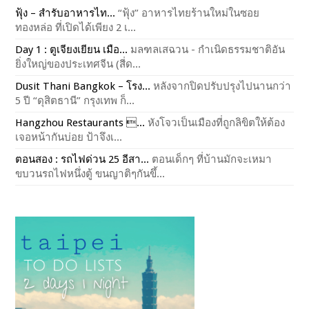
ฟุ้ง – สำรับอาหารไท...
“ฟุ้ง” อาหารไทยร้านใหม่ในซอย
ทองหล่อ ที่เปิดได้เพียง 2 เ...
Day 1 : ตูเจียงเยียน เมือ...
มลฑลเสฉวน - กำเนิดธรรมชาติอัน
ยิ่งใหญ่ของประเทศจีน (สี่ด...
Dusit Thani Bangkok – โรง...
หลังจากปิดปรับปรุงไปนานกว่า
5 ปี “ดุสิตธานี” กรุงเทพ ก็...
Hangzhou Restaurants ...
หังโจวเป็นเมืองที่ถูกลิขิตให้ต้อง
เจอหน้ากันบ่อย ป้าจึงเ...
ตอนสอง : รถไฟด่วน 25 อีสา...
ตอนเด็กๆ ที่บ้านมักจะเหมา
ขบวนรถไฟหนึ่งตู้ ขนญาติๆกันขึ้...