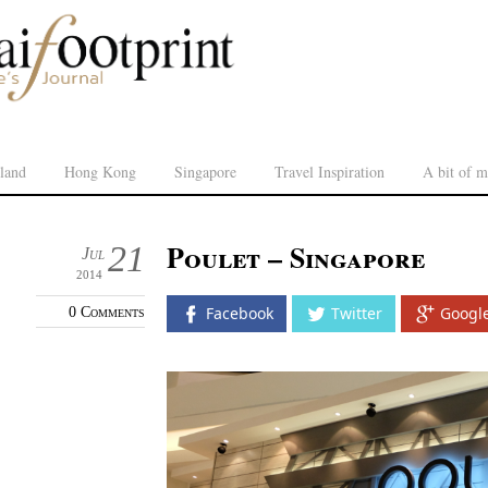
land
Hong Kong
Singapore
Travel Inspiration
A bit of m
Poulet – Singapore
21
Jul
2014
0 Comments
Facebook
Twitter
Googl