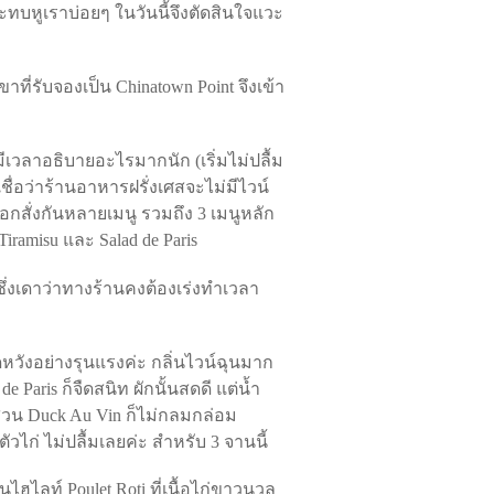
ะทบหูเราบ่อยๆ ในวันนี้จึงตัดสินใจแวะ
ขาที่รับจองเป็น Chinatown Point จึงเข้า
ีเวลาอธิบายอะไรมากนัก (เริ่มไม่ปลื้ม
าเชื่อว่าร้านอาหารฝรั่งเศสจะไม่มีไวน์
าเลือกสั่งกันหลายเมนู รวมถึง 3 เมนูหลัก
iramisu และ Salad de Paris
ึ่งเดาว่าทางร้านคงต้องเร่งทำเวลา
ดหวังอย่างรุนแรงค่ะ กลิ่นไวน์ฉุนมาก
 Paris ก็จืดสนิท ผักนั้นสดดี แต่น้ำ
 ส่วน Duck Au Vin ก็ไม่กลมกล่อม
ก่ ไม่ปลื้มเลยค่ะ สำหรับ 3 จานนี้
นไฮไลท์ Poulet Roti ที่เนื้อไก่ขาวนวล