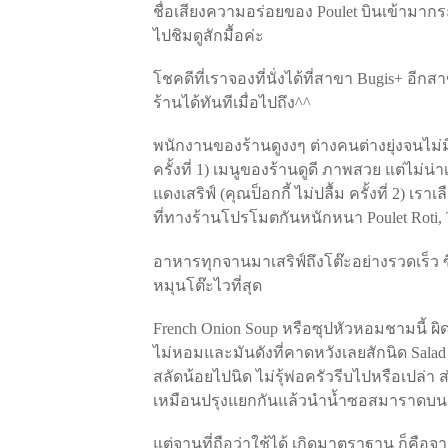
ชื่อเสียงความอร่อยของ Poulet บินเข้ามากร
ไปชิมดูสักมื้อค่ะ
โชคดีที่เราจองที่นั่งได้ที่สาขา Bugis+ อีกสา
ร้านได้ทันทีเมื่อไปถึง^^
พนักงานของร้านดูงงๆ ต่างคนต่างยุ่งจนไม่ม
ครั้งที่ 1) เมนูของร้านดูดี ภาพสวย แต่ไม่น่
แดงเสริฟ์ (คุณป็อกกี้ ไม่ปลื้ม ครั้งที่ 2) เร
ที่ทางร้านโปรโมตกันหนักหนา Poulet Roti, T
อาหารทุกจานมาเสริฟ์ถึงโต๊ะอย่างรวดเร็ว ซ
หมุนโต๊ะไวที่สุด
French Onion Soup หรือซุปหัวหอมชามนี้ ผิ
ไม่หอมและมันดังที่คาดหวังเลยสักนิด Salad de
สลัดน้อยไปนิด ไม่รุ้พ่อครัวรีบไปหรือเปล่า
เหมือนปรุงแยกกันแล้วนำน้ำซอสมาราดบนตัวไ
แต่จานที่ถือว่าใช้ได้ เกิดมาตราฐาน ก็คือจา