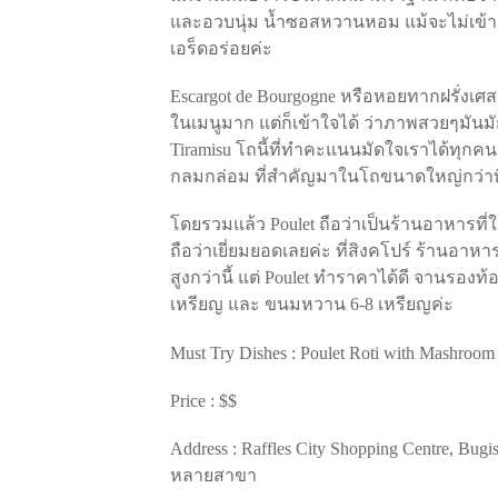
และอวบนุ่ม น้ำซอสหวานหอม แม้จะไม่เข้าเน
เอร็ดอร่อยค่ะ
Escargot de Bourgogne หรือหอยทากฝรั่งเศส
ในเมนูมาก แต่ก็เข้าใจได้ ว่าภาพสวยๆมันมั
Tiramisu โถนี้ที่ทำคะแนนมัดใจเราได้ทุกคนอ
กลมกล่อม ที่สำคัญมาในโถขนาดใหญ่กว่าที่
โดยรวมแล้ว Poulet ถือว่าเป็นร้านอาหารที่
ถือว่าเยี่ยมยอดเลยค่ะ ที่สิงคโปร์ ร้านอาหา
สูงกว่านี้ แต่ Poulet ทำราคาได้ดี จานรอง
เหรียญ และ ขนมหวาน 6-8 เหรียญค่ะ
Must Try Dishes : Poulet Roti with Mashroo
Price : $$
Address : Raffles City Shopping Centre, Bug
หลายสาขา