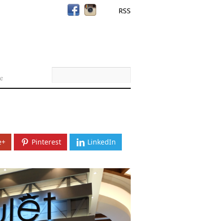
RSS
e
e+
Pinterest
LinkedIn