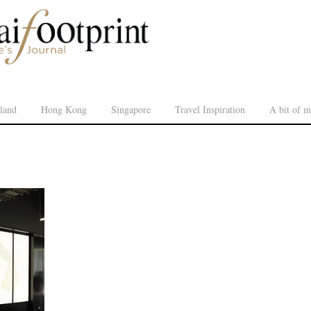
land
Hong Kong
Singapore
Travel Inspiration
A bit of m