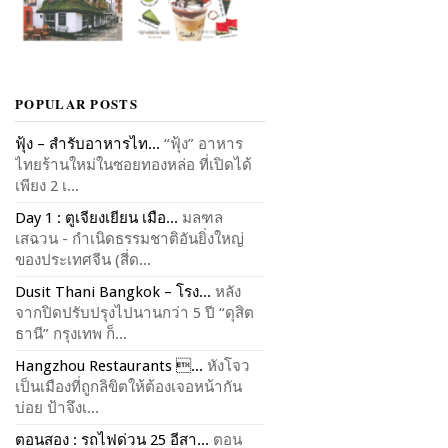
POPULAR POSTS
ฟุ้ง – สำรับอาหารไท...
“ฟุ้ง” อาหาร
ไทยร้านใหม่ในซอยทองหล่อ ที่เปิดได้
เพียง 2 เ...
Day 1 : ตูเจียงเยียน เมือ...
มลฑล
เสฉวน - กำเนิดธรรมชาติอันยิ่งใหญ่
ของประเทศจีน (สี่ด...
Dusit Thani Bangkok – โรง...
หลัง
จากปิดปรับปรุงไปนานกว่า 5 ปี “ดุสิต
ธานี” กรุงเทพ ก็...
Hangzhou Restaurants ...
หังโจว
เป็นเมืองที่ถูกลิขิตให้ต้องเจอหน้ากัน
บ่อย ป้าจึงเ...
ตอนสอง : รถไฟด่วน 25 อีสา...
ตอน