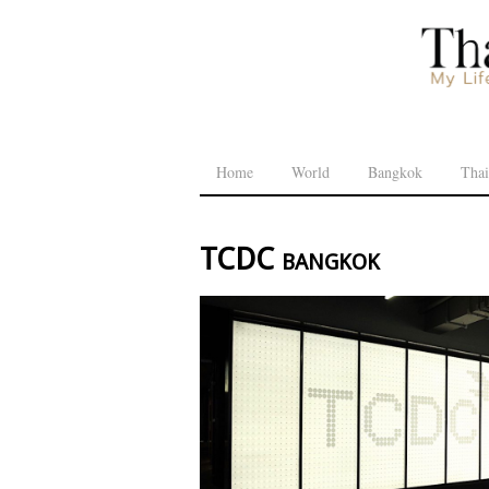
Home
World
Bangkok
Thai
TCDC bangkok