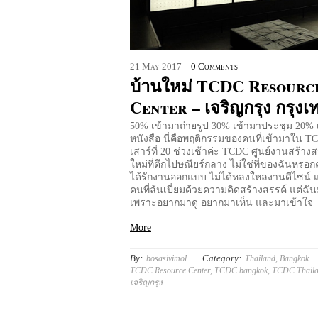
21
May
2017
0 Comments
บ้านใหม่ TCDC Resourc
Center – เจริญกรุง กรุงเ
50% เข้ามาถ่ายรูป 30% เข้ามาประชุม 20% 
หนังสือ นี่คือพฤติกรรมของคนที่เข้ามาใน T
เสาร์ที่ 20 ช่วงเช้าค่ะ TCDC ศูนย์งานสร้างส
ใหม่ที่ตึกไปษณียร์กลาง ไม่ใช่ที่ของฉันหรอกค
ได้รักงานออกแบบ ไม่ได้หลงใหลงานดีไซน์ แ
คนที่ล้นเปี่ยมด้วยความคิดสร้างสรรค์ แต่ฉันมา
เพราะอยากมาดู อยากมาเห็น และมาเข้าใจ
More
By:
Category:
bosasivimol
Thailand
,
Bangkok
TCDC Resource Center
,
TCDC bangkok
,
TCDC Thail
เจริญกรุง