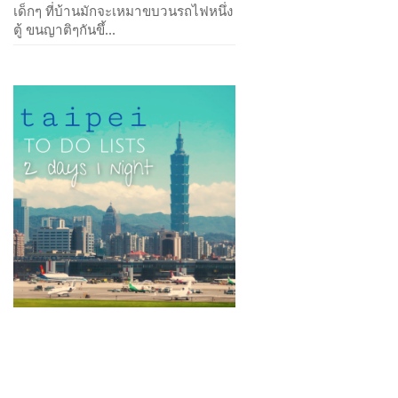
เด็กๆ ที่บ้านมักจะเหมาขบวนรถไฟหนึ่ง
ตู้ ขนญาติๆกันขึ้...